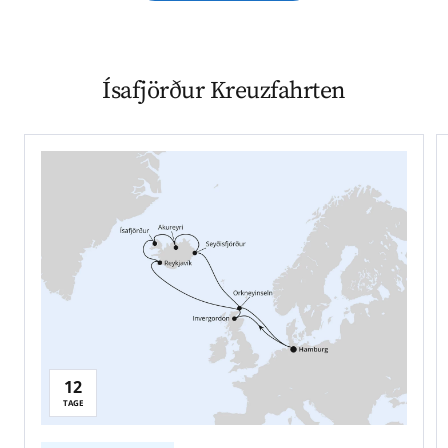
Ísafjörður Kreuzfahrten
12
TAGE