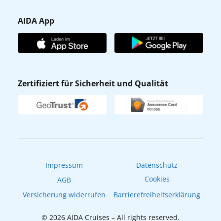
Presse
Gästefragebogen
AIDA App
Unternehmen
AIDA Club
Affiliateprogramm
AIDA App
Nachhaltigkeit
AIDA Lounge
Zertifiziert für Sicherheit und Qualität
Verhaltens- & Ethikkodex
AIDA ID
Newsletter
AIDAradio
Fahrgastrechte
Online-Shop
EXPInet
Impressum
Datenschutz
Cookies
AGB
Versicherung widerrufen
Barrierefreiheitserklärung
© 2026 AIDA Cruises – All rights reserved.