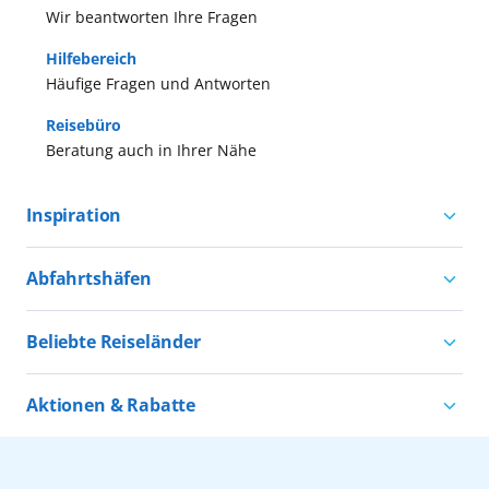
Wir beantworten Ihre Fragen
Hilfebereich
Häufige Fragen und Antworten
Reisebüro
Beratung auch in Ihrer Nähe
Inspiration
Aktivurlaub mit AIDA
Abfahrtshäfen
Natururlaub mit AIDA
Kreuzfahrten ab Hamburg
Kultururlaub mit AIDA
Beliebte Reiseländer
Kreuzfahrten ab Kiel
Urlaub für alle
Kreuzfahrten nach Norwegen
Kreuzfahrten ab Warnemünde
Aktionen & Rabatte
Kreuzfahrten nach Island
Alle AIDA Häfen
Kreuzfahrt Angebote
Kreuzfahrten nach Spanien