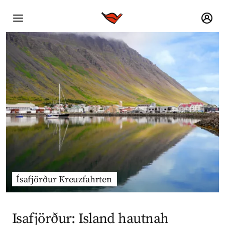
Ísafjörður Kreuzfahrten
Isafjörður: Island hautnah