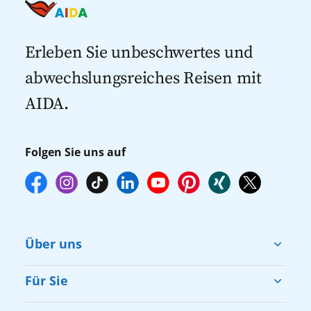
Last Minute Kreuzfahrten
Kreuzfahrten nach Italien
Kreuzfahrten mit Flug
Kreuzfahrten 2027
Erleben Sie unbeschwertes und
abwechslungsreiches Reisen mit
AIDA.
Folgen Sie uns auf
Über uns
Cruise & Help
Für Sie
Karriere
Barrierefreiheit