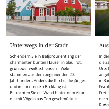
Unterwegs in der Stadt
Aus
Schlendern Sie in Isafjörður entlang der
In de
charmanten bunten Häuser in blau, rot,
die Z
grün oder weiß schlendern. Viele
Orte 
stammen aus dem beginnenden 20.
angef
Jahrhundert. Anders die Kirche, die jünger
in Bu
und im Inneren ein Blickfang ist:
Fisch
Betrachten Sie die Wand hinter dem Altar,
Freil
die mit Vögeln aus Ton geschmückt ist.
nach 
Ruder