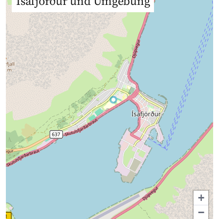
Ísafjörður und Umgebung
+
−