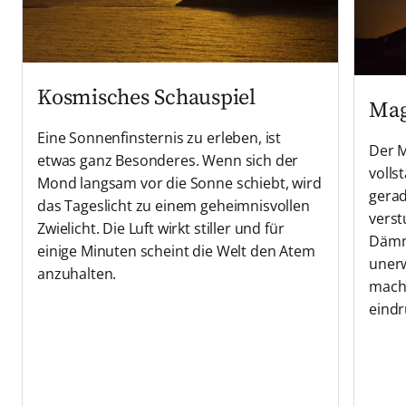
Kosmisches Schauspiel
Mag
Eine Sonnenfinsternis zu erleben, ist
Der M
etwas ganz Besonderes. Wenn sich der
volls
Mond langsam vor die Sonne schiebt, wird
gerad
das Tageslicht zu einem geheimnisvollen
verst
Zwielicht. Die Luft wirkt stiller und für
Dämme
einige Minuten scheint die Welt den Atem
unerw
anzuhalten.
mach
eindr