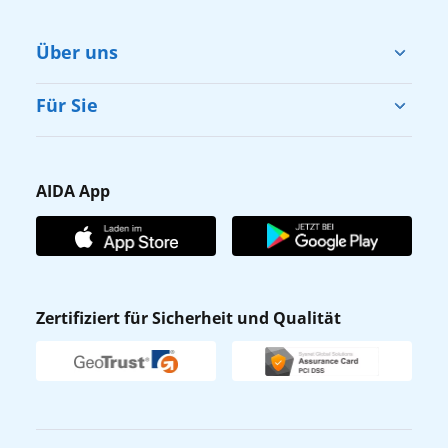
Über uns
Cruise & Help
Für Sie
Karriere
Barrierefreiheit
Presse
Gästefragebogen
AIDA App
Unternehmen
AIDA Club
Affiliateprogramm
AIDA App
Nachhaltigkeit
AIDA Lounge
Zertifiziert für Sicherheit und Qualität
Verhaltens- & Ethikkodex
AIDA ID
Newsletter
AIDAradio
Fahrgastrechte
Online-Shop