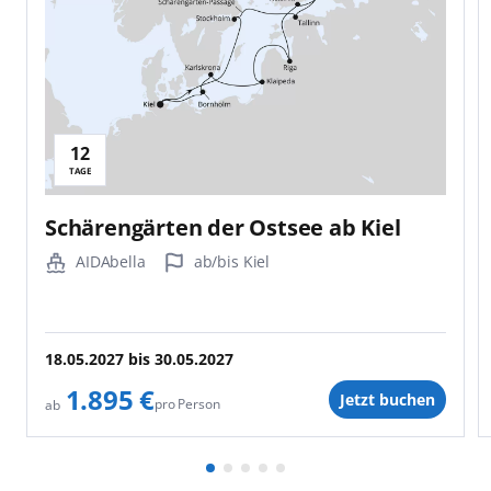
12
TAGE
Schärengärten der Ostsee ab Kiel
AIDAbella
ab/bis Kiel
18.05.2027
bis
30.05.2027
1.895 €
Jetzt buchen
pro Person
ab