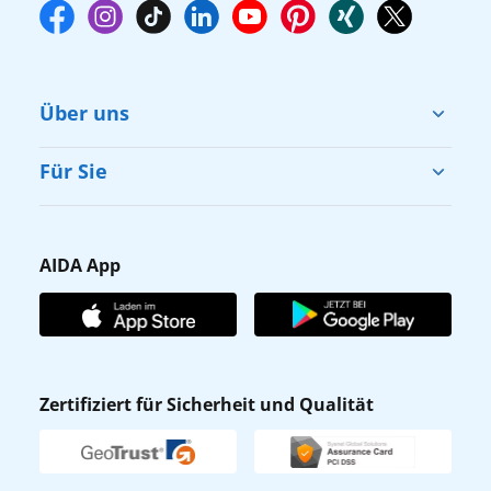
Über uns
Cruise & Help
Für Sie
Karriere
Barrierefreiheit
Presse
Gästefragebogen
AIDA App
Unternehmen
AIDA Club
Affiliateprogramm
AIDA App
Nachhaltigkeit
AIDA Lounge
Zertifiziert für Sicherheit und Qualität
Verhaltens- & Ethikkodex
AIDA ID
Newsletter
AIDAradio