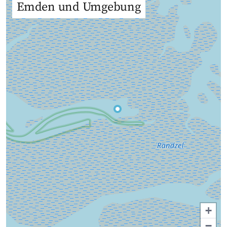
Emden und Umgebung
+
−