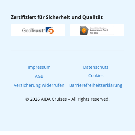
AIDA App
Nachhaltigkeit
AIDA Lounge
Zertifiziert für Sicherheit und Qualität
Verhaltens- & Ethikkodex
AIDA ID
Newsletter
AIDAradio
Fahrgastrechte
Online-Shop
EXPInet
Impressum
Datenschutz
Cookies
AGB
Versicherung widerrufen
Barrierefreiheitserklärung
© 2026 AIDA Cruises – All rights reserved.