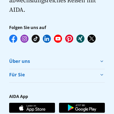
abwechslungsreiches Reisen mit
AIDA.
Folgen Sie uns auf
Über uns
Cruise & Help
Für Sie
Karriere
Barrierefreiheit
Presse
Gästefragebogen
AIDA App
Unternehmen
AIDA Club
Affiliateprogramm