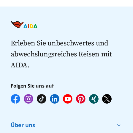
Kreuzfahrten nach Island
Alle AIDA Häfen
Kreuzfahrt Angebote
Kreuzfahrten nach Spanien
Last Minute Kreuzfahrten
Kreuzfahrten nach Italien
Kreuzfahrten mit Flug
Kreuzfahrten 2027
Erleben Sie unbeschwertes und
abwechslungsreiches Reisen mit
AIDA.
Folgen Sie uns auf
Über uns