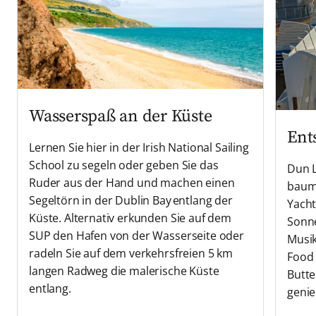
Wasserspaß an der Küste
Ent
Lernen Sie hier in der Irish National Sailing
School zu segeln oder geben Sie das
Dun L
Ruder aus der Hand und machen einen
baume
Segeltörn in der Dublin Bay entlang der
Yacht
Küste. Alternativ erkunden Sie auf dem
Sonn
SUP den Hafen von der Wasserseite oder
Musik
radeln Sie auf dem verkehrsfreien 5 km
Food 
langen Radweg die malerische Küste
Butte
entlang.
genie