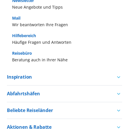
Newsletter
Neue Angebote und Tipps
Mail
Wir beantworten Ihre Fragen
Hilfebereich
Häufige Fragen und Antworten
Reisebüro
Beratung auch in Ihrer Nähe
Inspiration
Aktivurlaub mit AIDA
Abfahrtshäfen
Natururlaub mit AIDA
Kreuzfahrten ab Hamburg
Kultururlaub mit AIDA
Beliebte Reiseländer
Kreuzfahrten ab Kiel
Urlaub für alle
Kreuzfahrten nach Norwegen
Kreuzfahrten ab Warnemünde
Aktionen & Rabatte