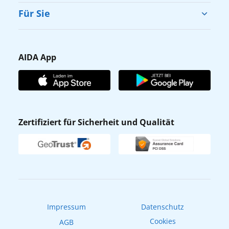
Cruise & Help
Für Sie
Karriere
Barrierefreiheit
Presse
Gästefragebogen
AIDA App
Unternehmen
AIDA Club
Affiliateprogramm
AIDA App
Nachhaltigkeit
AIDA Lounge
Zertifiziert für Sicherheit und Qualität
Verhaltens- & Ethikkodex
AIDA ID
Newsletter
AIDAradio
Fahrgastrechte
Online-Shop
EXPInet
Impressum
Datenschutz
Cookies
AGB