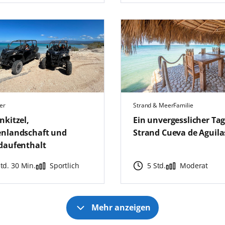
er
Strand & Meer
Familie
nkitzel,
Ein unvergesslicher Ta
nlandschaft und
Strand Cueva de Aguila
daufenthalt
Std. 30 Min.
Sportlich
5 Std.
Moderat
Mehr anzeigen