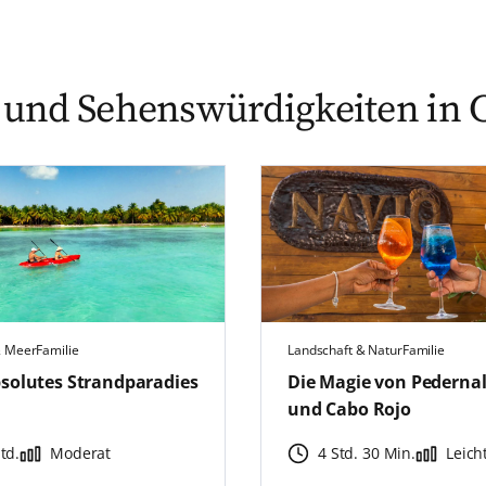
 und Sehenswürdigkeiten in 
& Meer
Familie
Landschaft & Natur
Familie
bsolutes Strandparadies
Die Magie von Pederna
und Cabo Rojo
td.
Moderat
4 Std. 30 Min.
Leich