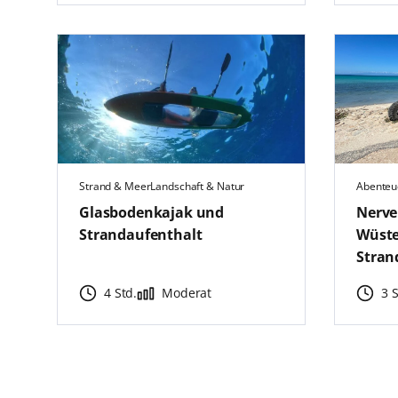
Strand & Meer
Landschaft & Natur
Abenteu
Glasbodenkajak und
Nerve
Strandaufenthalt
Wüste
Stran
4 Std.
Moderat
3 