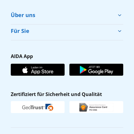
Über uns
Cruise & Help
Für Sie
Karriere
Barrierefreiheit
Presse
Gästefragebogen
AIDA App
Unternehmen
AIDA Club
Affiliateprogramm
AIDA App
Nachhaltigkeit
AIDA Lounge
Zertifiziert für Sicherheit und Qualität
Verhaltens- & Ethikkodex
AIDA ID
Newsletter
AIDAradio
Fahrgastrechte
Online-Shop