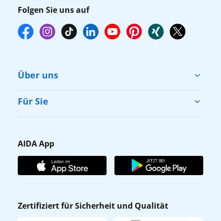
Folgen Sie uns auf
Über uns
Cruise & Help
Für Sie
Karriere
Barrierefreiheit
Presse
Gästefragebogen
AIDA App
Unternehmen
AIDA Club
Affiliateprogramm
AIDA App
Nachhaltigkeit
AIDA Lounge
Zertifiziert für Sicherheit und Qualität
Verhaltens- & Ethikkodex
AIDA ID