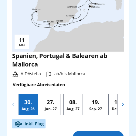
11
Reisedauer:
TAGE
Spanien, Portugal & Balearen ab
Mallorca
Schiff:
Hafen:
AIDAstella
ab/bis Mallorca
Verfügbare Abreisedaten
30.
27.
08.
19.
12.
Aug.
26
Jun.
27
Aug.
27
Sep.
27
Dez.
27
Zusatz
inkl. Flug