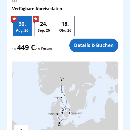
Verfügbare Abreisedaten
30.
24.
18.
Aug.
26
Sep.
26
Okt.
26
Zusatz
Details & Buchen
449 €
pro Person
ab