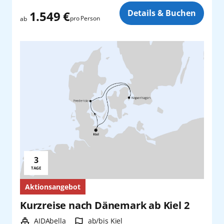
Zusatz
Details & Buchen
1.549 €
pro Person
ab
3
Reisedauer:
TAGE
Aktionsangebot
Kurzreise nach Dänemark ab Kiel 2
Schiff:
Hafen:
AIDAbella
ab/bis Kiel