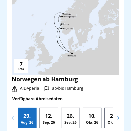
7
Reisedauer:
TAGE
Norwegen ab Hamburg
Schiff:
Hafen:
AIDAperla
ab/bis Hamburg
Verfügbare Abreisedaten
29.
12.
26.
10.
24.
Aug.
26
Sep.
26
Sep.
26
Okt.
26
Okt.
26