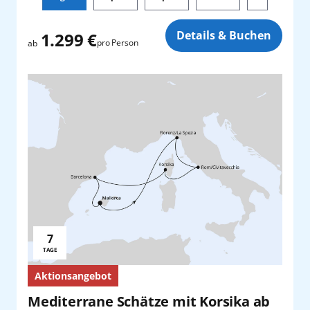
Zusatz
Details & Buchen
1.299 €
pro Person
ab
7
Reisedauer:
TAGE
Aktionsangebot
Mediterrane Schätze mit Korsika ab