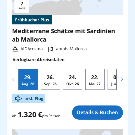
7
Reisedauer:
TAGE
Frühbucher Plus
Mediterrane Schätze mit Sardinien
ab Mallorca
Schiff:
Hafen:
AIDAcosma
ab/bis Mallorca
Verfügbare Abreisedaten
29.
26.
24.
22.
05.
Aug.
26
Sep.
26
Okt.
26
Mai
27
Jun.
27
Zusatz
inkl. Flug
Details & Buchen
1.320 €
pro Person
ab