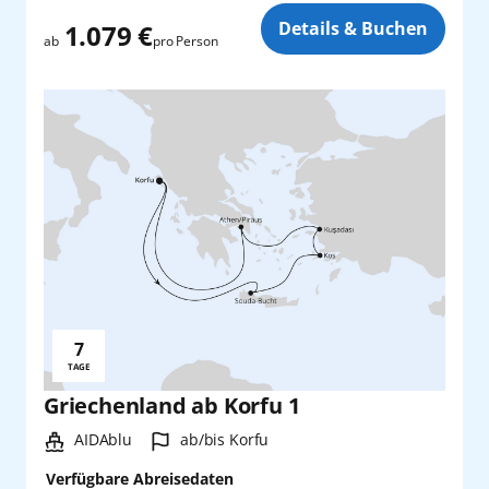
Zusatz
Details & Buchen
1.079 €
pro Person
ab
7
Reisedauer:
TAGE
Griechenland ab Korfu 1
Schiff:
Hafen:
AIDAblu
ab/bis Korfu
Verfügbare Abreisedaten