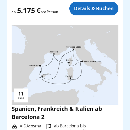
Zusatz
Details & Buchen
5.175 €
pro Person
ab
11
Reisedauer:
TAGE
Spanien, Frankreich & Italien ab
Barcelona 2
Schiff:
Hafen:
AIDAcosma
ab Barcelona bis