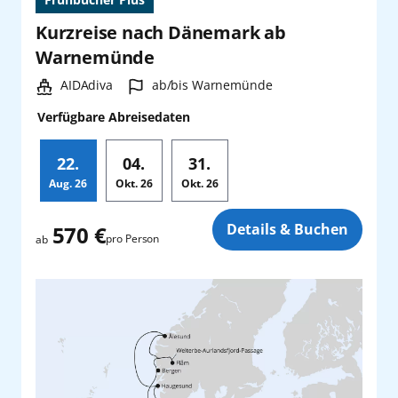
Kurzreise nach Dänemark ab
Warnemünde
Schiff:
Hafen:
AIDAdiva
ab/bis Warnemünde
Verfügbare Abreisedaten
22.
04.
31.
Aug.
26
Okt.
26
Okt.
26
Zusatz
Details & Buchen
570 €
pro Person
ab