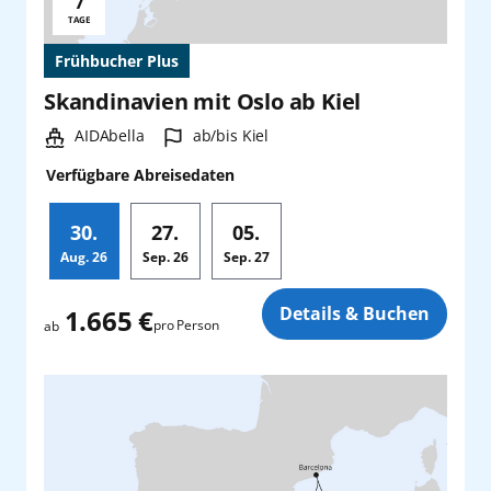
7
Reisedauer:
TAGE
Frühbucher Plus
Skandinavien mit Oslo ab Kiel
Schiff:
Hafen:
AIDAbella
ab/bis Kiel
Verfügbare Abreisedaten
30.
27.
05.
Aug.
26
Sep.
26
Sep.
27
Zusatz
Details & Buchen
1.665 €
pro Person
ab