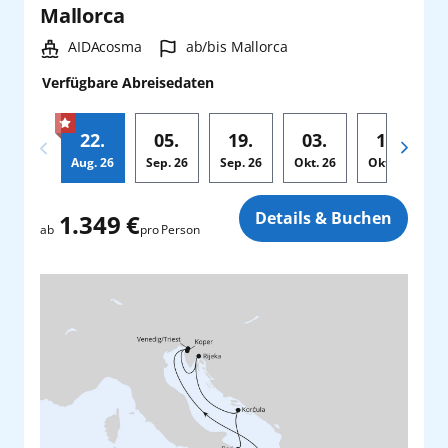
Mallorca
Schiff:
Hafen:
AIDAcosma
ab/bis Mallorca
Verfügbare Abreisedaten
22.
05.
19.
03.
17.
Aug.
26
Sep.
26
Sep.
26
Okt.
26
Okt.
26
Zusatz
Details & Buchen
1.349 €
pro Person
ab