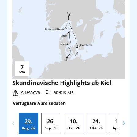
7
Reisedauer:
TAGE
Skandinavische Highlights ab Kiel
Schiff:
Hafen:
AIDAnova
ab/bis Kiel
Verfügbare Abreisedaten
29.
26.
10.
24.
18.
Aug.
26
Sep.
26
Okt.
26
Okt.
26
Apr.
27