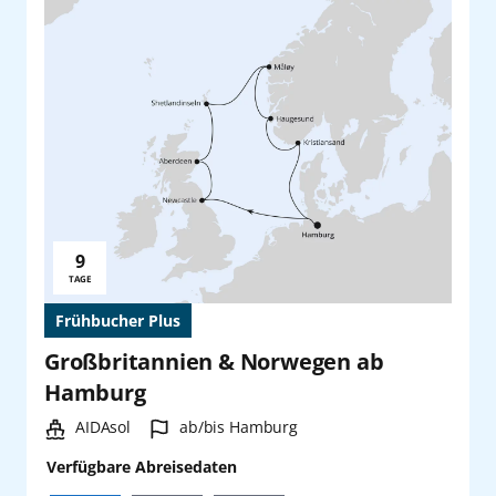
9
Reisedauer:
TAGE
Frühbucher Plus
Großbritannien & Norwegen ab
Hamburg
Schiff:
Hafen:
AIDAsol
ab/bis Hamburg
Verfügbare Abreisedaten