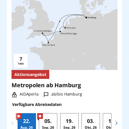
7
Reisedauer:
TAGE
Aktionsangebot
Metropolen ab Hamburg
Schiff:
Hafen:
AIDAperla
ab/bis Hamburg
Verfügbare Abreisedaten
22.
05.
19.
03.
17.
Aug.
26
Sep.
26
Sep.
26
Okt.
26
Okt.
26
N