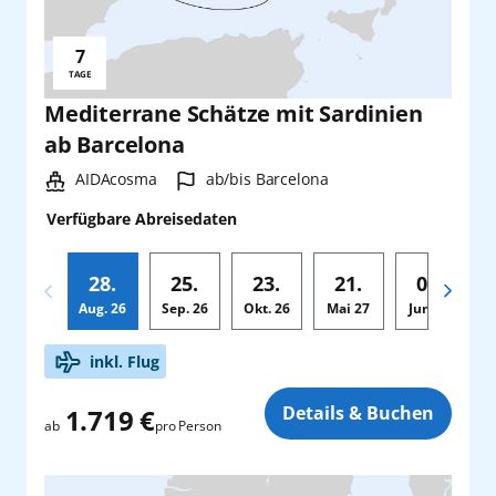
7
Reisedauer:
TAGE
Mediterrane Schätze mit Sardinien
ab Barcelona
Schiff:
Hafen:
AIDAcosma
ab/bis Barcelona
Verfügbare Abreisedaten
28.
25.
23.
21.
04.
Aug.
26
Sep.
26
Okt.
26
Mai
27
Jun.
27
Zusatz
inkl. Flug
Details & Buchen
1.719 €
pro Person
ab