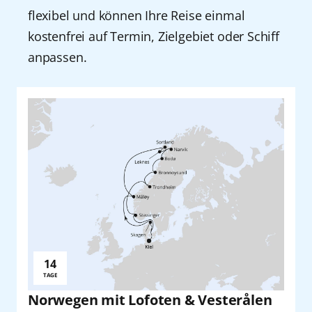
flexibel und können Ihre Reise einmal
kostenfrei auf Termin, Zielgebiet oder Schiff
anpassen.
14
Reisedauer:
TAGE
Norwegen mit Lofoten & Vesterålen