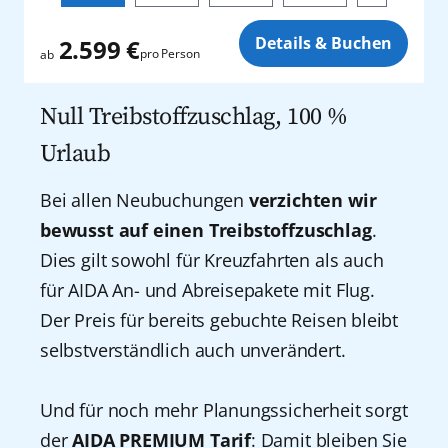
Seychellen
Zusatz
Details & Buchen
2.599 €
pro Person
ab
Shanghai
Null Treibstoffzuschlag, 100 %
Singapur
Urlaub
Sydney
Bei allen Neubuchungen
verzichten wir
Teneriffa
bewusst auf einen Treibstoffzuschlag
.
Dies gilt sowohl für Kreuzfahrten als auch
Tokio
für AIDA An- und Abreisepakete mit Flug.
Der Preis für bereits gebuchte Reisen bleibt
Warnemünde
selbstverständlich auch unverändert.
Yokohama
Und für noch mehr Planungssicherheit sorgt
der
AIDA PREMIUM Tarif
: Damit bleiben Sie