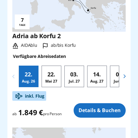
7
Reisedauer:
TAGE
Adria ab Korfu 2
Schiff:
Hafen:
AIDAblu
ab/bis Korfu
Verfügbare Abreisedaten
22.
22.
03.
14.
03.
Aug.
26
Mai
27
Jul.
27
Aug.
27
Jun.
28
Zusatz
inkl. Flug
Details & Buchen
1.849 €
pro Person
ab