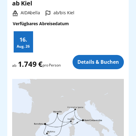
ab Kiel
Schiff:
Hafen:
AIDAbella
ab/bis Kiel
Verfügbares Abreisedatum
16.
Aug.
26
Zusatz
Details & Buchen
1.749 €
pro Person
ab