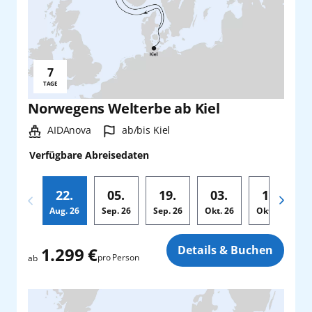
7
Reisedauer:
TAGE
Norwegens Welterbe ab Kiel
Schiff:
Hafen:
AIDAnova
ab/bis Kiel
Verfügbare Abreisedaten
22.
05.
19.
03.
17.
Aug.
26
Sep.
26
Sep.
26
Okt.
26
Okt.
26
Zusatz
Details & Buchen
1.299 €
pro Person
ab