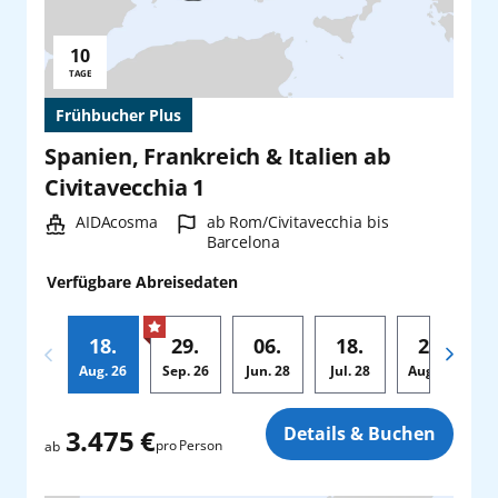
10
Reisedauer:
TAGE
Frühbucher Plus
Spanien, Frankreich & Italien ab
Civitavecchia 1
Schiff:
Hafen:
AIDAcosma
ab Rom/Civitavecchia bis
Barcelona
Verfügbare Abreisedaten
18.
29.
06.
18.
29.
Aug.
26
Sep.
26
Jun.
28
Jul.
28
Aug.
28
Zusatz
Details & Buchen
3.475 €
pro Person
ab