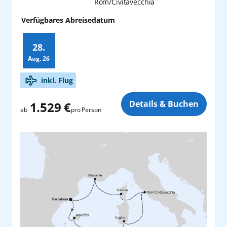
Rom/Civitavecchia
Verfügbares Abreisedatum
28.
Aug.
26
Zusatz
inkl. Flug
Details & Buchen
1.529 €
pro Person
ab