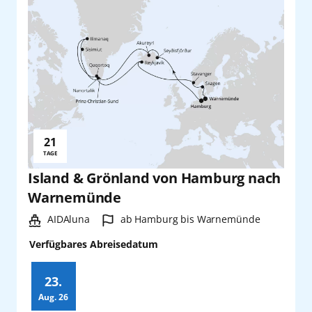
21
Reisedauer:
TAGE
Island & Grönland von Hamburg nach
Warnemünde
Schiff:
Hafen:
AIDAluna
ab Hamburg bis Warnemünde
Verfügbares Abreisedatum
23.
Aug.
26