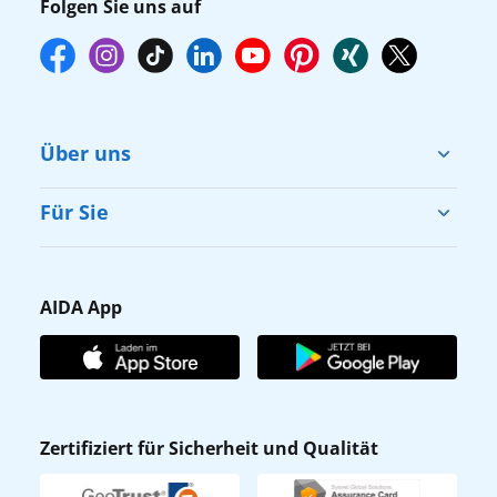
Folgen Sie uns auf
Über uns
Cruise & Help
Für Sie
Karriere
Barrierefreiheit
Presse
Gästefragebogen
AIDA App
Unternehmen
AIDA Club
Affiliateprogramm
AIDA App
Nachhaltigkeit
AIDA Lounge
Zertifiziert für Sicherheit und Qualität
Verhaltens- & Ethikkodex
AIDA ID
Newsletter