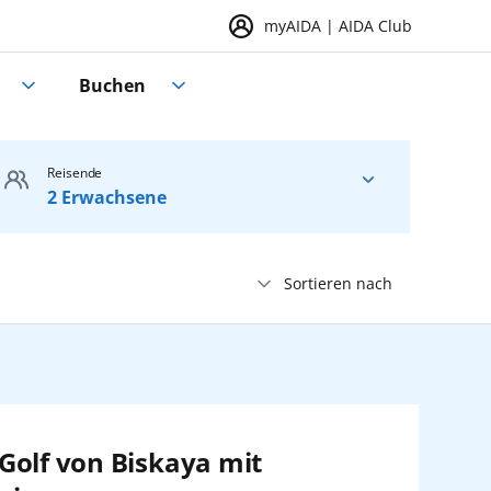
myAIDA | AIDA Club
Buchen
Reisende
2 Erwachsene
Sortieren nach
Erwachsene
2
Weltreise
ab 25 Jahre
Preis
Jugendliche
0
Westeuropa
Preis absteigend
16 bis 24 Jahre
Golf von Biskaya mit
Preis aufsteigend