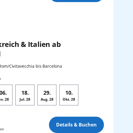
reich & Italien ab
1
en:
Rom/Civitavecchia bis Barcelona
n
06.
18.
29.
10.
un.
28
Jul.
28
Aug.
28
Okt.
28
Details & Buchen
son