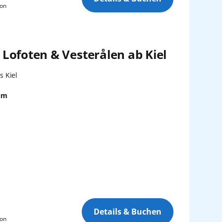
son
Lofoten & Vesterålen ab Kiel
n:
s Kiel
um
Details & Buchen
son