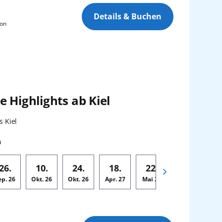
Details & Buchen
son
 Highlights ab Kiel
:
s Kiel
n
26.
10.
24.
18.
22.
05.
ep.
26
Okt.
26
Okt.
26
Apr.
27
Mai
27
Jun.
27
Ju