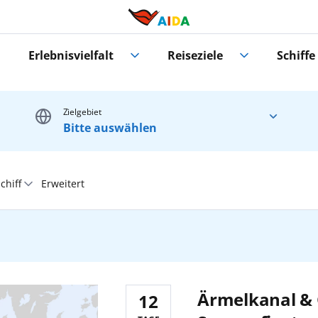
Erlebnisvielfalt
Reiseziele
Schiffe
Zielgebiet
Bitte auswählen
chiff
Erweitert
Mittelmeer
Alle
Alle
Nordamerika
AIDAbella
AIDAselection
Ärmelkanal & 
12
AIDAblu
AIDAspecials