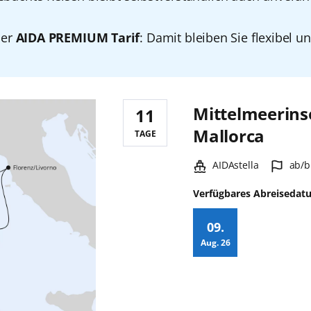
der
AIDA PREMIUM Tarif
: Damit bleiben Sie flexibel u
Mittelmeerins
11
Reisedauer:
Mallorca
TAGE
Schiff:
Hafe
AIDAstella
ab/b
Verfügbares Abreisedat
09.
Aug.
26
Zusatz