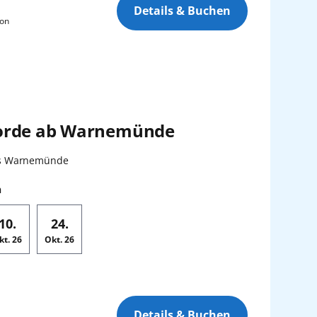
Details & Buchen
son
orde ab Warnemünde
:
is Warnemünde
n
10.
24.
kt.
26
Okt.
26
Details & Buchen