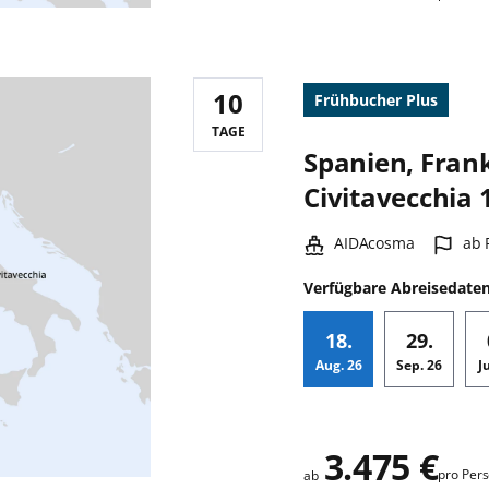
10
Frühbucher Plus
Reisedauer:
TAGE
Spanien, Frank
Civitavecchia 
Schiff:
Haf
AIDAcosma
ab 
Verfügbare Abreisedate
18.
29.
Aug.
26
Sep.
26
J
Zusatz
3.475 €
pro Per
ab