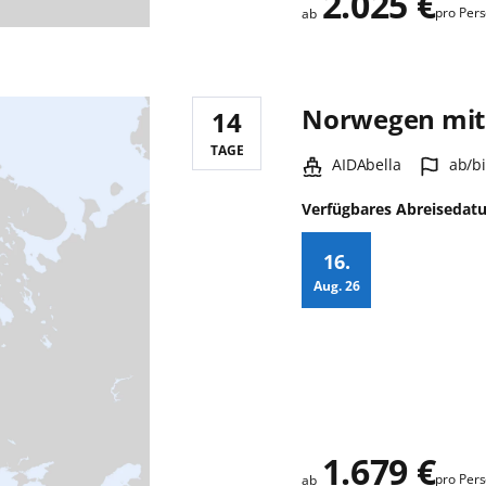
2.025 €
pro Per
ab
Norwegen mit 
14
Reisedauer:
TAGE
Schiff:
Hafe
AIDAbella
ab/bi
Verfügbares Abreisedat
16.
Aug.
26
Zusatz
1.679 €
pro Per
ab