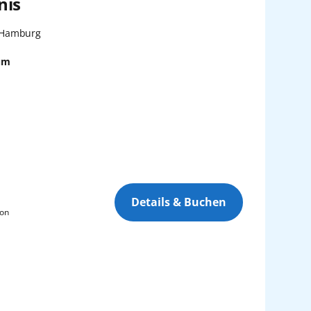
nis
Kinder
0
Westliches Mittelmeer
Datum
2 bis 15 Jahre
 Hamburg
Frühester Abfahrtstermin
um
Baby
Östliches Mittelmeer
0
0 bis 2 Jahre
Spätester Abfahrtstermin
Zurücksetzen
Anwenden
Details & Buchen
son