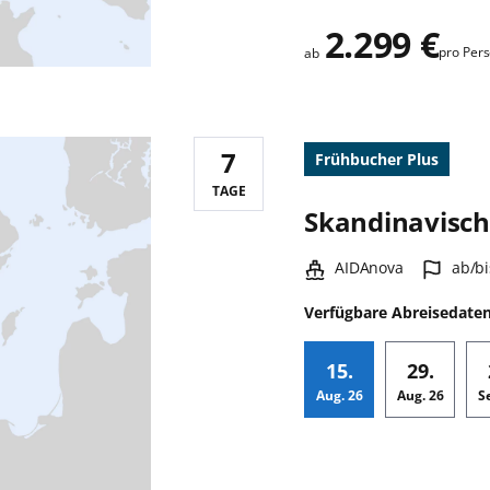
2.299 €
pro Per
ab
7
Frühbucher Plus
Reisedauer:
TAGE
Skandinavische
Schiff:
Hafen
AIDAnova
ab/bi
Verfügbare Abreisedate
15.
29.
Aug.
26
Aug.
26
S
Zusatz