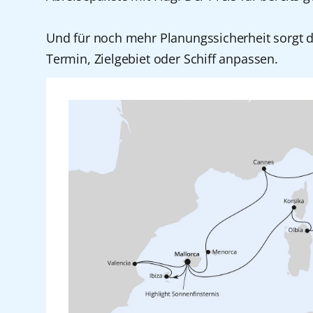
Zürich
Shanghai
Und für noch mehr Planungssicherheit sorgt 
Singapur
Termin, Zielgebiet oder Schiff anpassen.
Sydney
Teneriffa
Tokio
Warnemünde
Yokohama