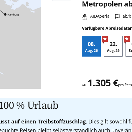
Metropolen a
Schiff:
Hafe
AIDAperla
ab/b
Verfügbare Abreisedate
08.
22.
Aug.
26
Aug.
26
S
Zusatz
1.305 €
pro Per
ab
 100 % Urlaub
sst auf einen Treibstoffzuschlag
. Dies gilt sowohl 
gebuchte Reisen bleibt selbstverständlich auch unverän