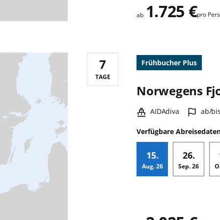
1.725 €
pro Per
ab
7
Frühbucher Plus
Reisedauer:
TAGE
Norwegens Fj
Schiff:
Hafen
AIDAdiva
ab/b
Verfügbare Abreisedate
15.
26.
Aug.
26
Sep.
26
O
Zusatz