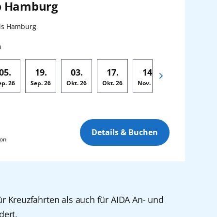
b Hamburg
n:
is Hamburg
n
05.
19.
03.
17.
14.
28.
ep.
26
Sep.
26
Okt.
26
Okt.
26
Nov.
26
Nov.
26
De
Details & Buchen
son
für Kreuzfahrten als auch für AIDA An- und
dert.