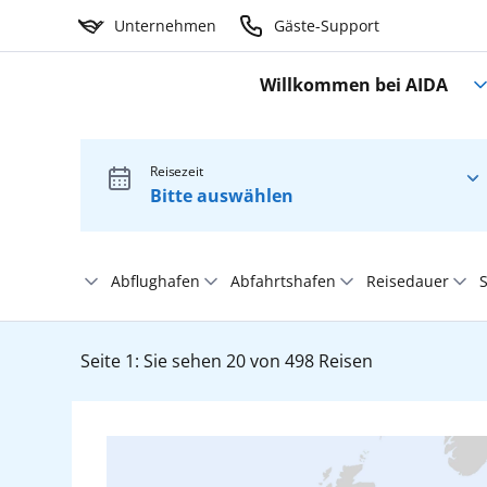
Unternehmen
Gäste-Support
Willkommen bei AIDA
Reisezeit
Bitte auswählen
Abflughafen
Abfahrtshafen
Reisedauer
S
Adria
Ohne Flughafen
Alle
Beliebig
Seite 1: Sie sehen 20 von 498 Reisen
Afrika
Berlin Brandenburg
Antalya
1-5 Tage
Aktive Filter:
Bremen
Bangkok/Laem Chabang
6-9 Tage