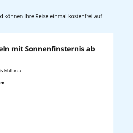
nd können Ihre Reise einmal kostenfrei auf
eln mit Sonnenfinsternis ab
n:
is Mallorca
um