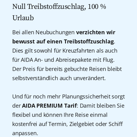
Null Treibstoffzuschlag, 100 %
Shanghai
Urlaub
Singapur
Bei allen Neubuchungen
verzichten wir
Sydney
bewusst auf einen Treibstoffzuschlag
.
Dies gilt sowohl für Kreuzfahrten als auch
Teneriffa
für AIDA An- und Abreisepakete mit Flug.
Tokio
Der Preis für bereits gebuchte Reisen bleibt
selbstverständlich auch unverändert.
Warnemünde
Und für noch mehr Planungssicherheit sorgt
Yokohama
der
AIDA PREMIUM Tarif
: Damit bleiben Sie
flexibel und können Ihre Reise einmal
kostenfrei auf Termin, Zielgebiet oder Schiff
anpassen.