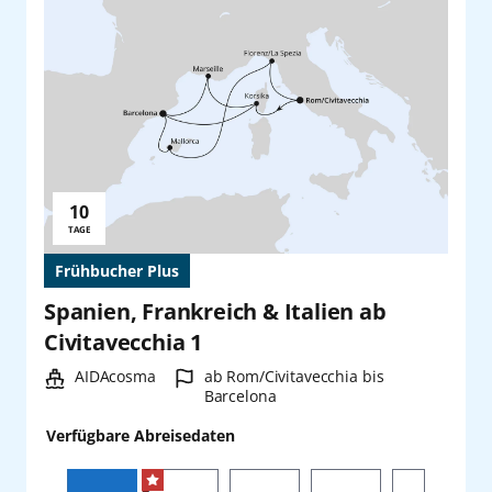
10
Reisedauer:
TAGE
Frühbucher Plus
Spanien, Frankreich & Italien ab
Civitavecchia 1
Schiff:
Hafen:
AIDAcosma
ab Rom/Civitavecchia bis
Barcelona
Verfügbare Abreisedaten