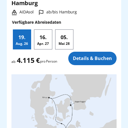
Hamburg
Schiff:
Hafen:
AIDAsol
ab/bis Hamburg
Verfügbare Abreisedaten
19.
16.
05.
Aug.
26
Apr.
27
Mai
28
Zusatz
Details & Buchen
4.115 €
pro Person
ab