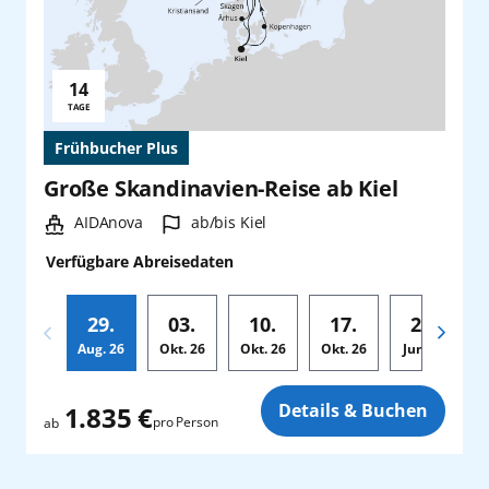
14
Reisedauer:
TAGE
Frühbucher Plus
Große Skandinavien-Reise ab Kiel
Schiff:
Hafen:
AIDAnova
ab/bis Kiel
Verfügbare Abreisedaten
29.
03.
10.
17.
24.
Aug.
26
Okt.
26
Okt.
26
Okt.
26
Jun.
28
Zusatz
Details & Buchen
1.835 €
pro Person
ab