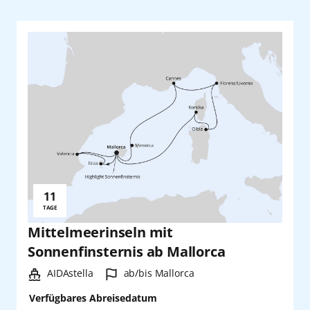
11
Reisedauer:
TAGE
Mittelmeerinseln mit
Sonnenfinsternis ab Mallorca
Schiff:
Hafen:
AIDAstella
ab/bis Mallorca
Verfügbares Abreisedatum