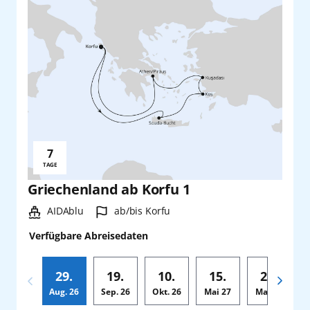
7
Reisedauer:
TAGE
Griechenland ab Korfu 1
Schiff:
Hafen:
AIDAblu
ab/bis Korfu
Verfügbare Abreisedaten
29.
19.
10.
15.
29.
Aug.
26
Sep.
26
Okt.
26
Mai
27
Mai
27