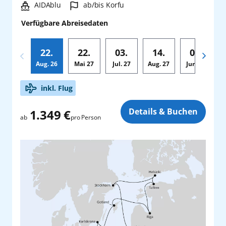
Schiff:
Hafen:
AIDAblu
ab/bis Korfu
Verfügbare Abreisedaten
22.
22.
03.
14.
03.
Aug.
26
Mai
27
Jul.
27
Aug.
27
Jun.
28
Zusatz
inkl. Flug
Details & Buchen
1.349 €
pro Person
ab