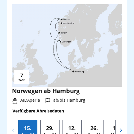
7
Reisedauer:
TAGE
Norwegen ab Hamburg
Schiff:
Hafen:
AIDAperla
ab/bis Hamburg
Verfügbare Abreisedaten
15.
29.
12.
26.
10.