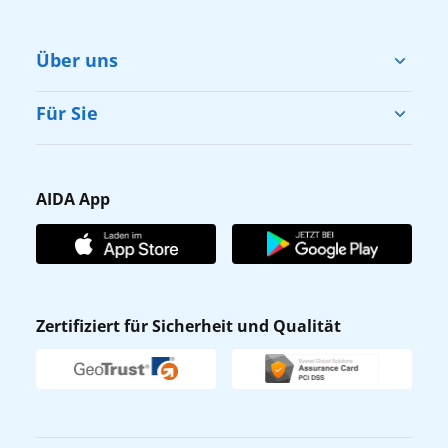
Über uns
Cruise & Help
Für Sie
Karriere
Barrierefreiheit
Presse
Gästefragebogen
AIDA App
Unternehmen
AIDA Club
Affiliateprogramm
AIDA App
Nachhaltigkeit
AIDA Lounge
Zertifiziert für Sicherheit und Qualität
Verhaltens- & Ethikkodex
AIDA ID
Newsletter
AIDAradio
Fahrgastrechte
Online-Shop