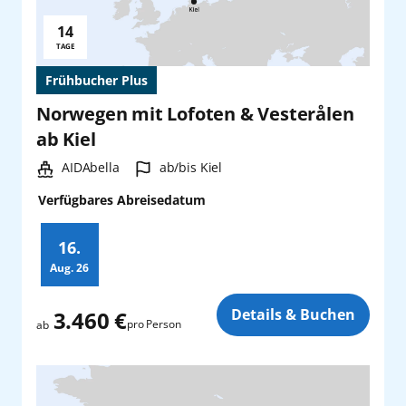
14
Reisedauer:
TAGE
Frühbucher Plus
Norwegen mit Lofoten & Vesterålen
ab Kiel
Schiff:
Hafen:
AIDAbella
ab/bis Kiel
Verfügbares Abreisedatum
16.
Aug.
26
Zusatz
Details & Buchen
3.460 €
pro Person
ab