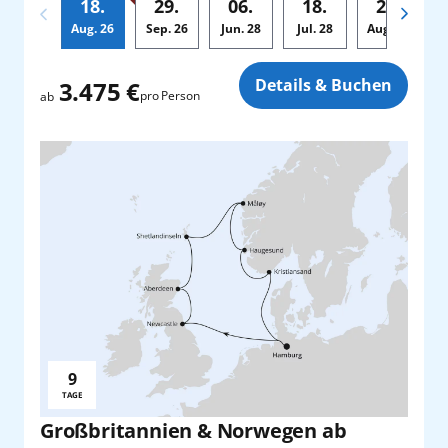
18.
29.
06.
18.
29.
Aug.
26
Sep.
26
Jun.
28
Jul.
28
Aug.
28
Zusatz
Details & Buchen
3.475 €
pro Person
ab
9
Reisedauer:
TAGE
Großbritannien & Norwegen ab