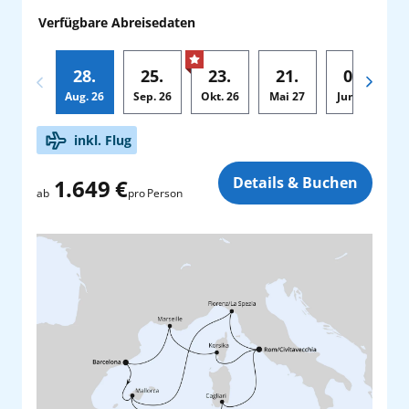
Verfügbare Abreisedaten
28.
25.
23.
21.
04.
Aug.
26
Sep.
26
Okt.
26
Mai
27
Jun.
27
Zusatz
inkl. Flug
Details & Buchen
1.649 €
pro Person
ab