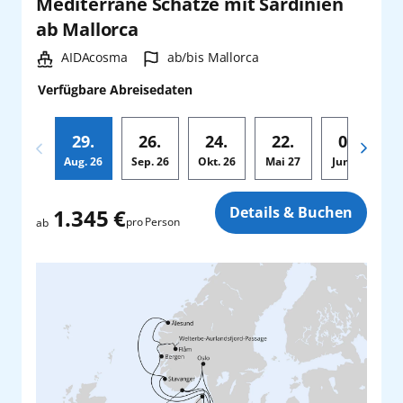
Mediterrane Schätze mit Sardinien
ab Mallorca
Schiff:
Hafen:
AIDAcosma
ab/bis Mallorca
Verfügbare Abreisedaten
29.
26.
24.
22.
05.
Aug.
26
Sep.
26
Okt.
26
Mai
27
Jun.
27
Zusatz
Details & Buchen
1.345 €
pro Person
ab