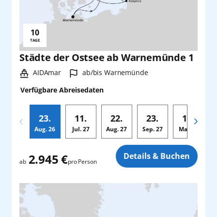
10
Reisedauer:
TAGE
Städte der Ostsee ab Warnemünde 1
Schiff:
Hafen:
AIDAmar
ab/bis Warnemünde
Verfügbare Abreisedaten
23.
11.
22.
23.
11.
Aug.
26
Jul.
27
Aug.
27
Sep.
27
Mai
28
A
Zusatz
Details & Buchen
2.945 €
pro Person
ab