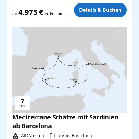
Zusatz
Details & Buchen
4.975 €
pro Person
ab
7
Reisedauer:
TAGE
Mediterrane Schätze mit Sardinien
ab Barcelona
Schiff:
Hafen:
AIDAcosma
ab/bis Barcelona