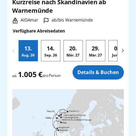
Kurzreise nach Skandinavien ab
Warnemünde
Schiff:
Hafen:
AIDAmar
ab/bis Warnemünde
Verfügbare Abreisedaten
13.
14.
20.
29.
01.
Aug.
26
Sep.
26
Mär.
27
Mär.
27
Jun.
27
A
Zusatz
Details & Buchen
1.005 €
pro Person
ab