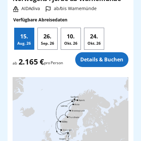
Schiff:
Hafen:
AIDAdiva
ab/bis Warnemünde
Verfügbare Abreisedaten
15.
26.
10.
24.
Aug.
26
Sep.
26
Okt.
26
Okt.
26
Zusatz
Details & Buchen
2.165 €
pro Person
ab