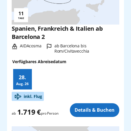
11
Reisedauer:
TAGE
Spanien, Frankreich & Italien ab
Barcelona 2
Schiff:
Hafen:
AIDAcosma
ab Barcelona bis
Rom/Civitavecchia
Verfügbares Abreisedatum
28.
Aug.
26
Zusatz
inkl. Flug
Details & Buchen
1.719 €
pro Person
ab