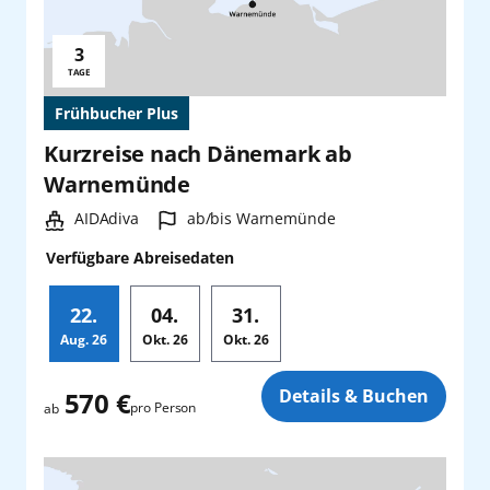
3
Reisedauer:
TAGE
Frühbucher Plus
Kurzreise nach Dänemark ab
Warnemünde
Schiff:
Hafen:
AIDAdiva
ab/bis Warnemünde
Verfügbare Abreisedaten
22.
04.
31.
Aug.
26
Okt.
26
Okt.
26
Zusatz
Details & Buchen
570 €
pro Person
ab