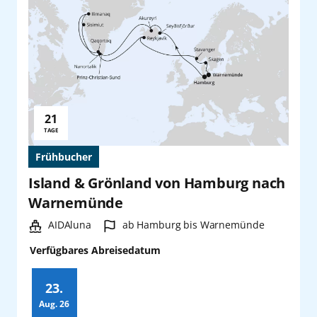
21
Reisedauer:
TAGE
Frühbucher
Island & Grönland von Hamburg nach
Warnemünde
Schiff:
Hafen:
AIDAluna
ab Hamburg bis Warnemünde
Verfügbares Abreisedatum
23.
Aug.
26