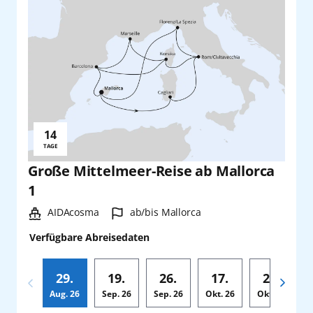
14
Reisedauer:
TAGE
Große Mittelmeer-Reise ab Mallorca
1
Schiff:
Hafen:
AIDAcosma
ab/bis Mallorca
Verfügbare Abreisedaten
29.
19.
26.
17.
24.
Aug.
26
Sep.
26
Sep.
26
Okt.
26
Okt.
26