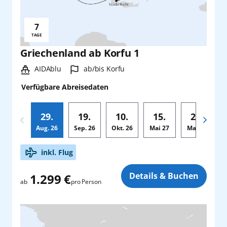
7
Reisedauer:
TAGE
Griechenland ab Korfu 1
Schiff:
Hafen:
AIDAblu
ab/bis Korfu
Verfügbare Abreisedaten
29.
19.
10.
15.
29.
Aug.
26
Sep.
26
Okt.
26
Mai
27
Mai
27
Zusatz
inkl. Flug
Details & Buchen
1.299 €
pro Person
ab