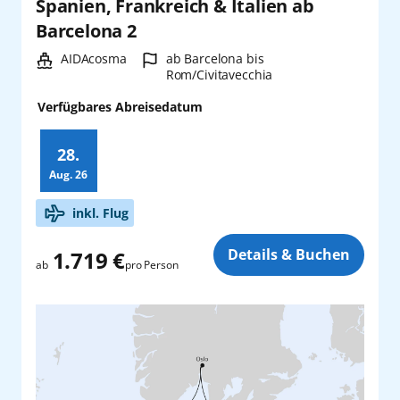
Spanien, Frankreich & Italien ab
Barcelona 2
Schiff:
Hafen:
AIDAcosma
ab Barcelona bis
Rom/Civitavecchia
Verfügbares Abreisedatum
28.
Aug.
26
Zusatz
inkl. Flug
Details & Buchen
1.719 €
pro Person
ab