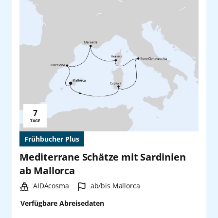
7
Reisedauer:
TAGE
Frühbucher Plus
Mediterrane Schätze mit Sardinien
ab Mallorca
Schiff:
Hafen:
AIDAcosma
ab/bis Mallorca
Verfügbare Abreisedaten