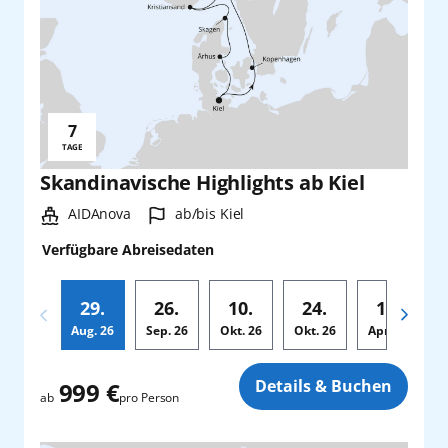
7
Reisedauer:
TAGE
Skandinavische Highlights ab Kiel
Schiff:
Hafen:
AIDAnova
ab/bis Kiel
Verfügbare Abreisedaten
29.
26.
10.
24.
18.
Aug.
26
Sep.
26
Okt.
26
Okt.
26
Apr.
27
Zusatz
Details & Buchen
999 €
pro Person
ab