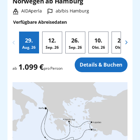
Norwegen ab Hamburg
Schiff:
Hafen:
AIDAperla
ab/bis Hamburg
Verfügbare Abreisedaten
29.
12.
26.
10.
24.
Aug.
26
Sep.
26
Sep.
26
Okt.
26
Okt.
26
Zusatz
Details & Buchen
1.099 €
pro Person
ab