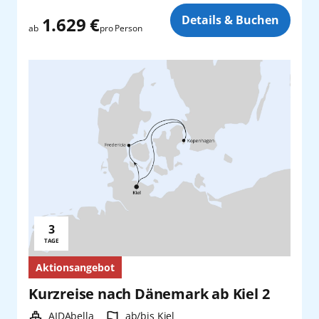
Zusatz
Details & Buchen
1.629 €
pro Person
ab
3
Reisedauer:
TAGE
Aktionsangebot
Kurzreise nach Dänemark ab Kiel 2
Schiff:
Hafen:
AIDAbella
ab/bis Kiel