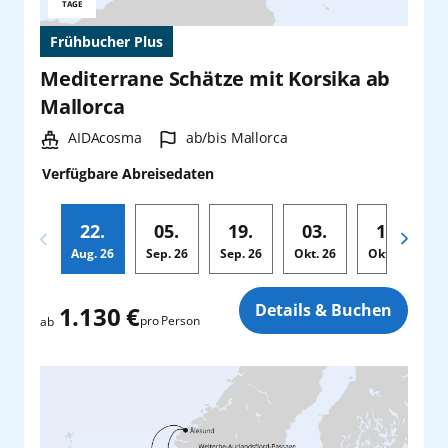
Reisedauer:
TAGE
Frühbucher Plus
Mediterrane Schätze mit Korsika ab
Mallorca
Schiff:
Hafen:
AIDAcosma
ab/bis Mallorca
Verfügbare Abreisedaten
22.
05.
19.
03.
17.
Aug.
26
Sep.
26
Sep.
26
Okt.
26
Okt.
26
Zusatz
Details & Buchen
1.130 €
pro Person
ab