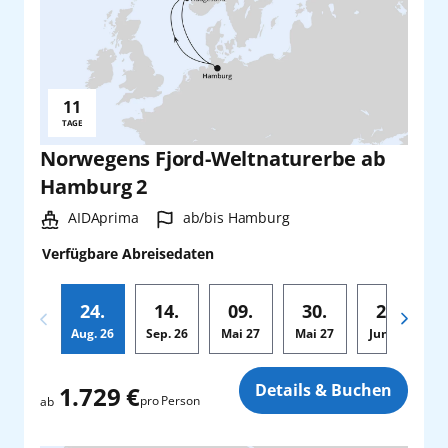
11
Reisedauer:
TAGE
Norwegens Fjord-Weltnaturerbe ab
Hamburg 2
Schiff:
Hafen:
AIDAprima
ab/bis Hamburg
Verfügbare Abreisedaten
24.
14.
09.
30.
20.
Aug.
26
Sep.
26
Mai
27
Mai
27
Jun.
27
Zusatz
Details & Buchen
1.729 €
pro Person
ab