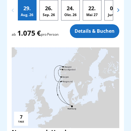
29.
26.
24.
22.
05.
Aug.
26
Sep.
26
Okt.
26
Mai
27
Jun.
27
Zusatz
Details & Buchen
1.075 €
pro Person
ab
7
Reisedauer:
TAGE