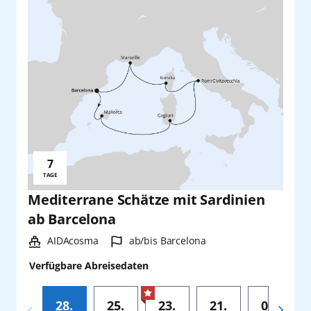
7
Reisedauer:
TAGE
Mediterrane Schätze mit Sardinien
ab Barcelona
Schiff:
Hafen:
AIDAcosma
ab/bis Barcelona
Verfügbare Abreisedaten
28.
25.
23.
21.
04.