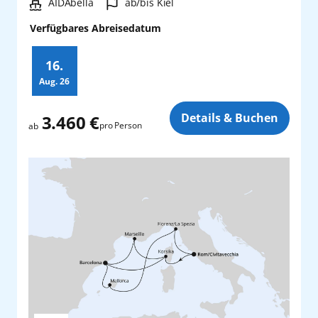
Schiff:
Hafen:
AIDAbella
ab/bis Kiel
Verfügbares Abreisedatum
16.
Aug.
26
Zusatz
Details & Buchen
3.460 €
pro Person
ab