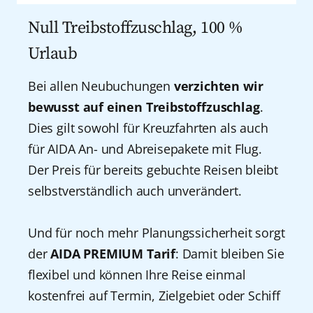
Shanghai
Null Treibstoffzuschlag, 100 %
Singapur
Urlaub
Sydney
Bei allen Neubuchungen
verzichten wir
bewusst auf einen Treibstoffzuschlag
.
Teneriffa
Dies gilt sowohl für Kreuzfahrten als auch
für AIDA An- und Abreisepakete mit Flug.
Tokio
Der Preis für bereits gebuchte Reisen bleibt
Warnemünde
selbstverständlich auch unverändert.
Yokohama
Und für noch mehr Planungssicherheit sorgt
der
AIDA PREMIUM Tarif
: Damit bleiben Sie
flexibel und können Ihre Reise einmal
kostenfrei auf Termin, Zielgebiet oder Schiff