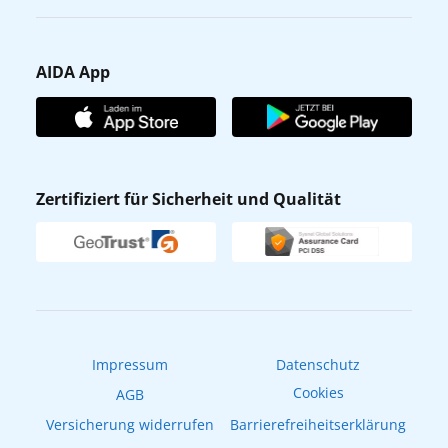
Karriere
Barrierefreiheit
Presse
Gästefragebogen
AIDA App
Unternehmen
AIDA Club
Affiliateprogramm
AIDA App
Nachhaltigkeit
AIDA Lounge
Zertifiziert für Sicherheit und Qualität
Verhaltens- & Ethikkodex
AIDA ID
Newsletter
AIDAradio
Fahrgastrechte
Online-Shop
EXPInet
Impressum
Datenschutz
Cookies
AGB
Versicherung widerrufen
Barrierefreiheitserklärung