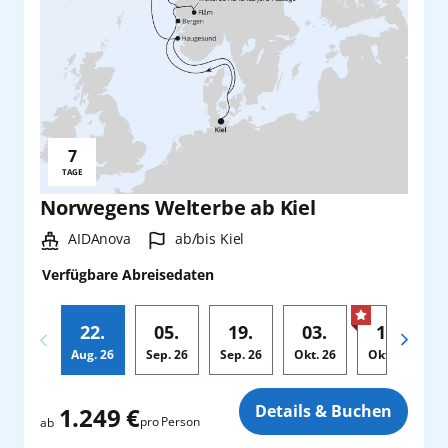
7
Reisedauer:
TAGE
Norwegens Welterbe ab Kiel
Schiff:
Hafen:
AIDAnova
ab/bis Kiel
Verfügbare Abreisedaten
22.
05.
19.
03.
17.
Aug.
26
Sep.
26
Sep.
26
Okt.
26
Okt.
26
Zusatz
Details & Buchen
1.249 €
pro Person
ab