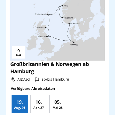
9
Reisedauer:
TAGE
Großbritannien & Norwegen ab
Hamburg
Schiff:
Hafen:
AIDAsol
ab/bis Hamburg
Verfügbare Abreisedaten
19.
16.
05.
Aug.
26
Apr.
27
Mai
28