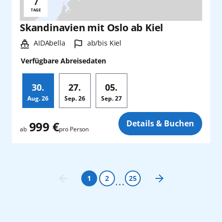
7
Reisedauer:
TAGE
Skandinavien mit Oslo ab Kiel
Schiff:
Hafen:
AIDAbella
ab/bis Kiel
Verfügbare Abreisedaten
30.
27.
05.
Aug.
26
Sep.
26
Sep.
27
Zusatz
Details & Buchen
999 €
pro Person
ab
1
2
25