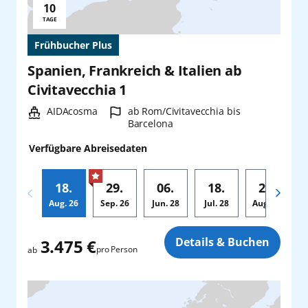
10
Reisedauer:
TAGE
Frühbucher Plus
Spanien, Frankreich & Italien ab
Civitavecchia 1
Schiff:
Hafen:
AIDAcosma
ab Rom/Civitavecchia bis
Barcelona
Verfügbare Abreisedaten
18.
29.
06.
18.
29.
Aug.
26
Sep.
26
Jun.
28
Jul.
28
Aug.
28
Zusatz
Details & Buchen
3.475 €
pro Person
ab