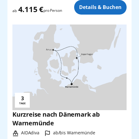
Zusatz
Details & Buchen
4.115 €
pro Person
ab
3
Reisedauer:
TAGE
Kurzreise nach Dänemark ab
Warnemünde
Schiff:
Hafen:
AIDAdiva
ab/bis Warnemünde