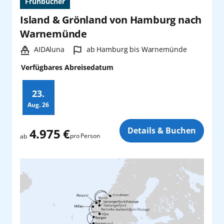
Frühbucher
Island & Grönland von Hamburg nach
Warnemünde
Schiff:
Hafen:
AIDAluna
ab Hamburg bis Warnemünde
Verfügbares Abreisedatum
23.
Aug.
26
Zusatz
Details & Buchen
4.975 €
pro Person
ab