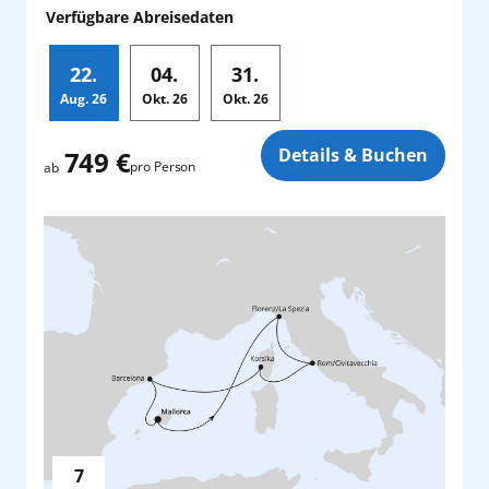
Verfügbare Abreisedaten
22.
04.
31.
Aug.
26
Okt.
26
Okt.
26
Zusatz
Details & Buchen
749 €
pro Person
ab
7