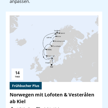
anpassen.
14
Reisedauer:
TAGE
Frühbucher Plus
Norwegen mit Lofoten & Vesterålen
ab Kiel