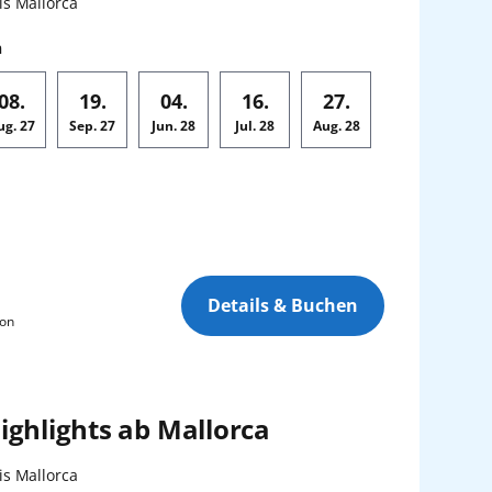
n:
is Mallorca
n
08.
19.
04.
16.
27.
ug.
27
Sep.
27
Jun.
28
Jul.
28
Aug.
28
Details & Buchen
son
ighlights ab Mallorca
n:
is Mallorca