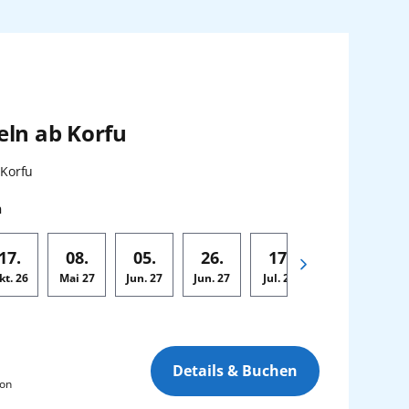
eln ab Korfu
 Korfu
n
17.
08.
05.
26.
17.
07.
kt.
26
Mai
27
Jun.
27
Jun.
27
Jul.
27
Aug.
27
Au
Details & Buchen
son