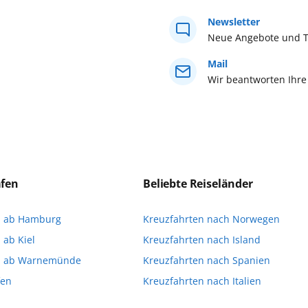
Buchen Sie 
Newsletter
Tel. +49 (0)
Neue Angebote und T
Mail
Zurücksetzen
Wir beantworten Ihre
äfen
Beliebte Reiseländer
n ab Hamburg
Kreuzfahrten nach Norwegen
 ab Kiel
Kreuzfahrten nach Island
n ab Warnemünde
Kreuzfahrten nach Spanien
fen
Kreuzfahrten nach Italien