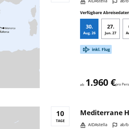
Schiff:
Hafe
AIDAstella
ab/b
Verfügbare Abreisedate
30.
27.
Aug.
26
Jun.
27
A
Zusatz
inkl. Flug
1.960 €
pro Per
ab
Mediterrane H
10
Reisedauer:
TAGE
Schiff:
Hafe
AIDAstella
ab/b