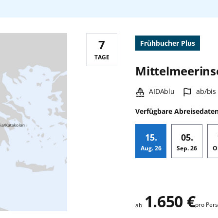
7
Frühbucher Plus
Reisedauer:
TAGE
Mittelmeerins
Schiff:
Hafen:
AIDAblu
ab/bis
Verfügbare Abreisedate
15.
05.
Aug.
26
Sep.
26
O
Zusatz
1.650 €
pro Per
ab