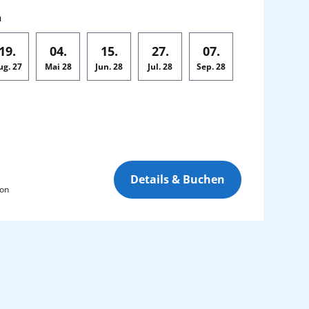
n
19.
04.
15.
27.
07.
ug.
27
Mai
28
Jun.
28
Jul.
28
Sep.
28
Details & Buchen
son