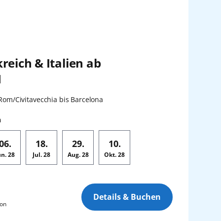
reich & Italien ab
1
en:
Rom/Civitavecchia bis Barcelona
n
06.
18.
29.
10.
un.
28
Jul.
28
Aug.
28
Okt.
28
Details & Buchen
son