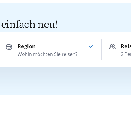
 einfach neu!
Region
Rei
Erwachsene
Nordeuropa
Wohin möchten Sie reisen?
2
Pe
ab 25 Jahre
Orient
Jugendliche
16 bis 24 Jahre
Ostsee
Kinder
2 bis 15 Jahre
Südostasien
Urlaub 