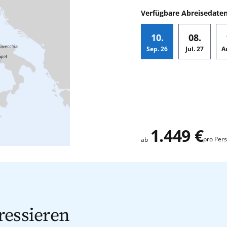
Verfügbare Abreisedate
10.
08.
Sep.
26
Jul.
27
A
Zusatz
1.449 €
pro Per
ab
ressieren