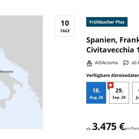
10
Frühbucher Plus
Reisedauer:
TAGE
Spanien, Frank
Civitavecchia 
Schiff:
Haf
AIDAcosma
ab 
Verfügbare Abreisedate
18.
29.
Aug.
26
Sep.
26
J
Zusatz
3.475 €
pro Per
ab