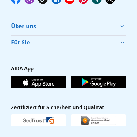
Über uns
Cruise & Help
Für Sie
Karriere
Barrierefreiheit
Presse
Gästefragebogen
AIDA App
Unternehmen
AIDA Club
Affiliateprogramm
AIDA App
Nachhaltigkeit
AIDA Lounge
Zertifiziert für Sicherheit und Qualität
Verhaltens- & Ethikkodex
AIDA ID
Newsletter
AIDAradio
Fahrgastrechte
Online-Shop