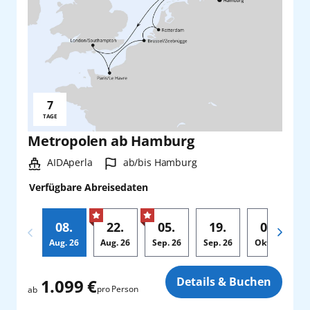
7
Reisedauer:
TAGE
Metropolen ab Hamburg
Schiff:
Hafen:
AIDAperla
ab/bis Hamburg
Verfügbare Abreisedaten
08.
22.
05.
19.
03.
Aug.
26
Aug.
26
Sep.
26
Sep.
26
Okt.
26
Zusatz
Details & Buchen
1.099 €
pro Person
ab