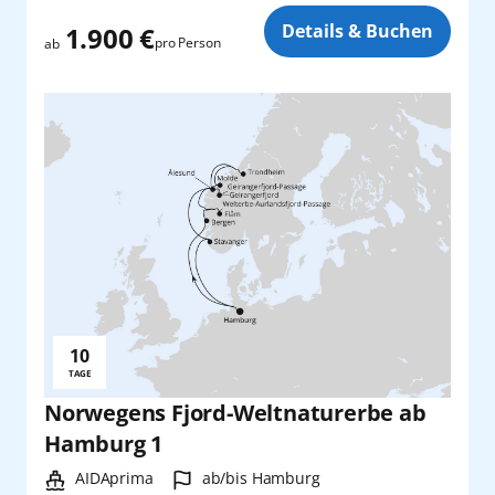
Zusatz
Details & Buchen
1.900 €
pro Person
ab
10
Reisedauer:
TAGE
Norwegens Fjord-Weltnaturerbe ab
Hamburg 1
Schiff:
Hafen:
AIDAprima
ab/bis Hamburg