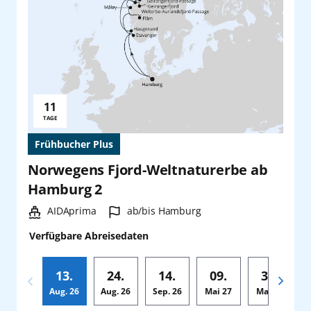
11
Reisedauer:
TAGE
Frühbucher Plus
Norwegens Fjord-Weltnaturerbe ab
Hamburg 2
Schiff:
Hafen:
AIDAprima
ab/bis Hamburg
Verfügbare Abreisedaten
13.
24.
14.
09.
30.
Aug.
26
Aug.
26
Sep.
26
Mai
27
Mai
27