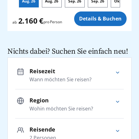
Aug.
26
Aug.
26
Sep.
26
Sep.
26
Okt.
26
Zusatz
Details & Buchen
2.160 €
pro Person
ab
Nichts dabei? Suchen Sie einfach neu!
Reisezeit
Wann möchten Sie reisen?
Region
Wohin möchten Sie reisen?
Adria
Reisende
2
Personen