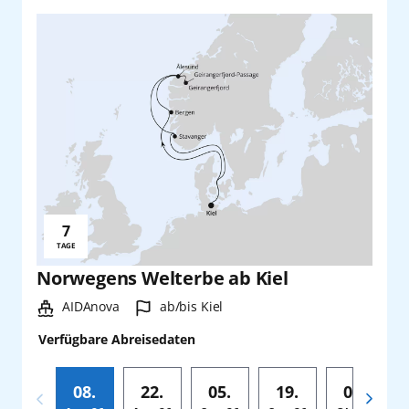
7
Reisedauer:
TAGE
Norwegens Welterbe ab Kiel
Schiff:
Hafen:
AIDAnova
ab/bis Kiel
Verfügbare Abreisedaten
08.
22.
05.
19.
03.