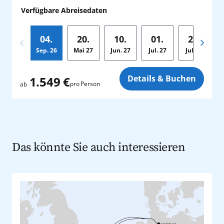
Verfügbare Abreisedaten
04.
20.
10.
01.
22.
Sep.
26
Mai
27
Jun.
27
Jul.
27
Jul.
27
A
Zusatz
Details & Buchen
1.549 €
pro Person
ab
Das könnte Sie auch interessieren