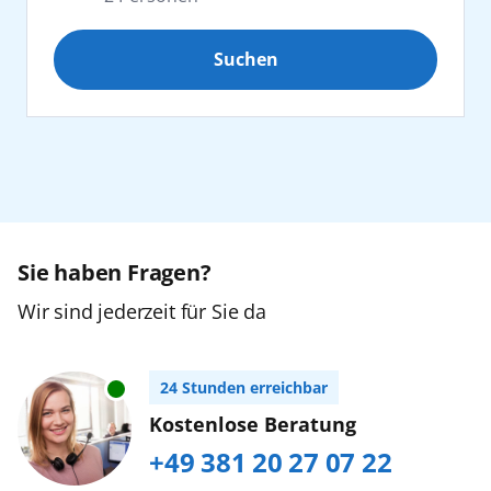
Afrika
Suchen
Erwachsene
2
Kanaren
ab 25 Jahre
Karibik
Jugendliche
0
16 bis 24 Jahre
Nordeuropa
Orient
Sie haben Fragen?
Kinder
0
2 bis 15 Jahre
Wir sind jederzeit für Sie da
Ostsee
Zurücksetzen
Urlaub mit Baby
24 Stunden erreichbar
Südostasien
Buchen Sie bitte im AIDA Kundencenter,
Kostenlose Beratung
Tel. +49 (0) 381/20 27 07 22...
mehr erfahren
+49 381 20 27 07 22
Weltreise