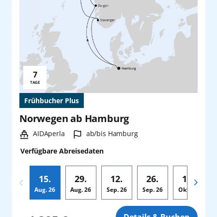
7
Reisedauer:
TAGE
Frühbucher Plus
Norwegen ab Hamburg
Schiff:
Hafen:
AIDAperla
ab/bis Hamburg
Verfügbare Abreisedaten
15.
29.
12.
26.
10.
Aug.
26
Aug.
26
Sep.
26
Sep.
26
Okt.
26
Zusatz
Details & Buchen