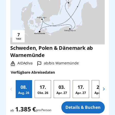
7
Reisedauer:
TAGE
Schweden, Polen & Dänemark ab
Warnemünde
Schiff:
Hafen:
AIDAdiva
ab/bis Warnemünde
Verfügbare Abreisedaten
08.
17.
03.
17.
24.
Aug.
26
Okt.
26
Apr.
27
Apr.
27
Apr.
27
Zusatz
Details & Buchen
1.385 €
pro Person
ab