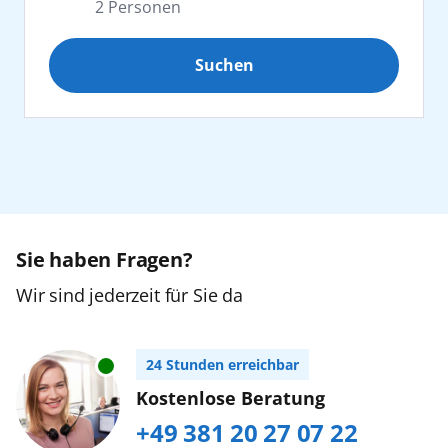
2
Personen
Afrika
Suchen
Erwachsene
2
Kanaren
ab 25 Jahre
Karibik
Jugendliche
0
16 bis 24 Jahre
Nordeuropa
Orient
Sie haben Fragen?
Kinder
0
2 bis 15 Jahre
Wir sind jederzeit für Sie da
Ostsee
Zurücksetzen
Urlaub mit Baby
24 Stunden erreichbar
Südostasien
Buchen Sie bitte im AIDA Kundencenter,
Kostenlose Beratung
Tel. +49 (0) 381/20 27 07 22...
mehr erfahren
+49 381 20 27 07 22
Weltreise