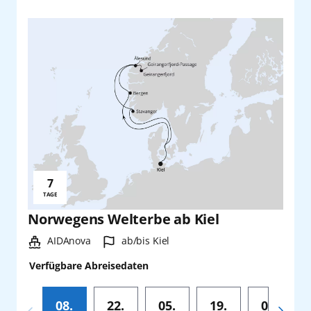
7
Reisedauer:
TAGE
Norwegens Welterbe ab Kiel
Schiff:
Hafen:
AIDAnova
ab/bis Kiel
Verfügbare Abreisedaten
08.
22.
05.
19.
03.