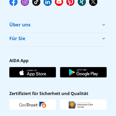
Über uns
Cruise & Help
Für Sie
Karriere
Barrierefreiheit
Presse
Gästefragebogen
AIDA App
Unternehmen
AIDA Club
Affiliateprogramm
AIDA App
Nachhaltigkeit
AIDA Lounge
Zertifiziert für Sicherheit und Qualität
Verhaltens- & Ethikkodex
AIDA ID
Newsletter
AIDAradio
Fahrgastrechte