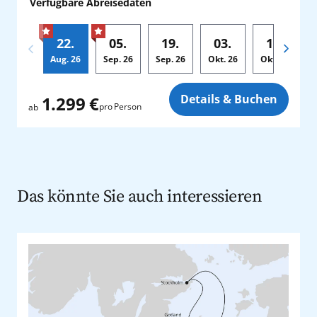
Verfügbare Abreisedaten
22.
05.
19.
03.
17.
Aug.
26
Sep.
26
Sep.
26
Okt.
26
Okt.
26
Zusatz
Details & Buchen
1.299 €
pro Person
ab
Das könnte Sie auch interessieren