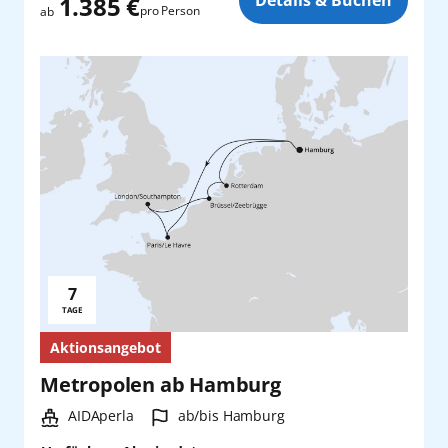
1.385 €
pro Person
ab
7
Reisedauer:
TAGE
Aktionsangebot
Metropolen ab Hamburg
Schiff:
Hafen:
AIDAperla
ab/bis Hamburg