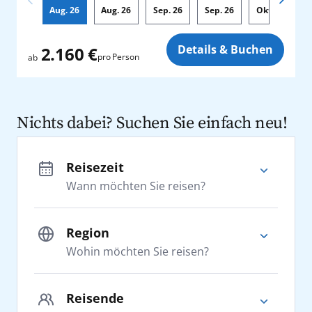
Aug.
26
Aug.
26
Sep.
26
Sep.
26
Okt.
26
Zusatz
Details & Buchen
2.160 €
pro Person
ab
Nichts dabei? Suchen Sie einfach neu!
Reisezeit
Wann möchten Sie reisen?
Region
Wohin möchten Sie reisen?
Adria
Reisende