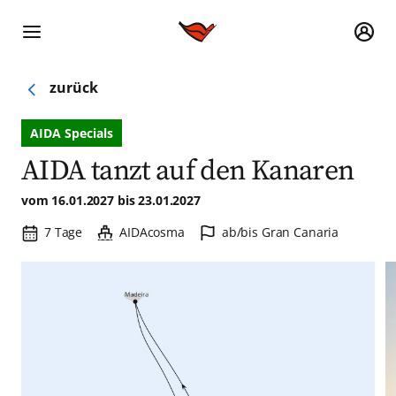
zurück
AIDA Specials
AIDA tanzt auf den Kanaren
vom 16.01.2027 bis 23.01.2027
Reisedauer:
Schiff:
Hafen:
7 Tage
AIDAcosma
ab/bis Gran Canaria