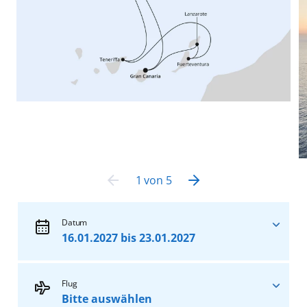
1
von
5
Datum
16.01.2027 bis 23.01.2027
16.01.2027
bis
23.01.2027
ab
615
€
Flug
pro Person
Bitte auswählen