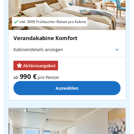
Hannover
- AIDA -
Berlin Brandenburg
Hamburg
- AIDA -
München
inkl.
300€
Frühbucher-Rabatt pro Kabine
Stuttgart
- AIDA -
München
Verandakabine Komfort
München
- AIDA -
Stuttgart
Kabinendetails anzeigen
München
- AIDA -
Nürnberg
Aktionsangebot
990 €
ab
pro Person
Auswählen