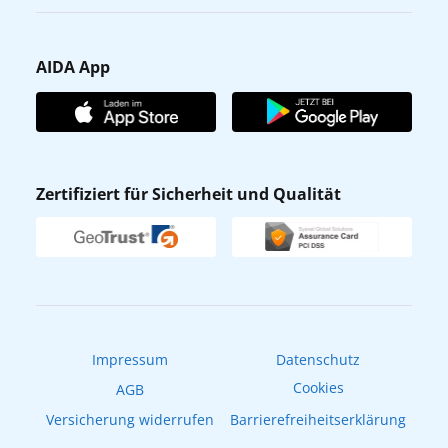
Karriere
Barrierefreiheit
Presse
Gästefragebogen
AIDA App
Unternehmen
AIDA Club
Affiliateprogramm
AIDA App
Nachhaltigkeit
AIDA Lounge
Zertifiziert für Sicherheit und Qualität
Verhaltens- & Ethikkodex
AIDA ID
Newsletter
AIDAradio
Fahrgastrechte
Online-Shop
EXPInet
Impressum
Datenschutz
Cookies
AGB
Versicherung widerrufen
Barrierefreiheitserklärung