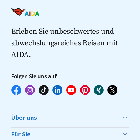
Last Minute Kreuzfahrten
Kreuzfahrten nach Italien
Kreuzfahrten mit Flug
Kreuzfahrten 2027
Erleben Sie unbeschwertes und
abwechslungsreiches Reisen mit
AIDA.
Folgen Sie uns auf
Über uns
Cruise & Help
Für Sie