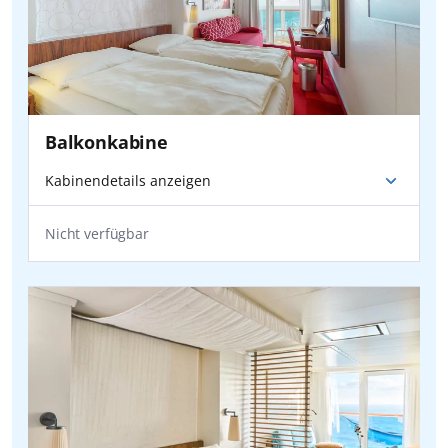
Hannover
- AIDA -
Köln/Bonn
Hamburg
- AIDA -
Hannover
Hannover
- AIDA -
Frankfurt
Balkonkabine
Hannover
- AIDA -
Hamburg
Kabinendetails anzeigen
München
- AIDA -
Düsseldorf
Nicht verfügbar
Düsseldorf
- AIDA -
Nürnberg
Düsseldorf
- AIDA -
München
Stuttgart
- AIDA -
Hannover
München
- AIDA -
Frankfurt