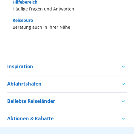
Hilfebereich
Häufige Fragen und Antworten
Reisebüro
Beratung auch in Ihrer Nähe
Inspiration
Aktivurlaub mit AIDA
Abfahrtshäfen
Natururlaub mit AIDA
Kreuzfahrten ab Hamburg
Kultururlaub mit AIDA
Beliebte Reiseländer
Kreuzfahrten ab Kiel
Urlaub für alle
Kreuzfahrten nach Norwegen
Kreuzfahrten ab Warnemünde
Aktionen & Rabatte
Kreuzfahrten nach Island
Alle AIDA Häfen
Kreuzfahrt Angebote
Kreuzfahrten nach Spanien