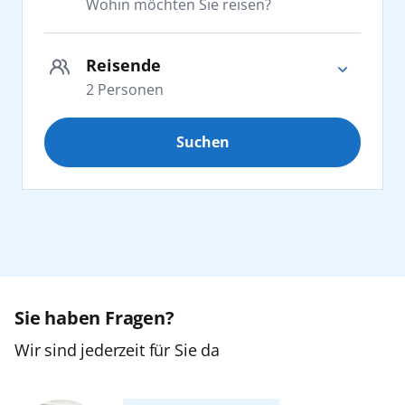
Wohin möchten Sie reisen?
Adria
Reisende
2
Personen
Afrika
Suchen
Erwachsene
2
Kanaren
ab 25 Jahre
Karibik
Jugendliche
0
16 bis 24 Jahre
Nordeuropa
Orient
Sie haben Fragen?
Kinder
0
2 bis 15 Jahre
Wir sind jederzeit für Sie da
Ostsee
Zurücksetzen