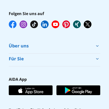
Folgen Sie uns auf
Über uns
Cruise & Help
Für Sie
Karriere
Barrierefreiheit
Presse
Gästefragebogen
AIDA App
Unternehmen
AIDA Club
Affiliateprogramm
AIDA App
Nachhaltigkeit
AIDA Lounge