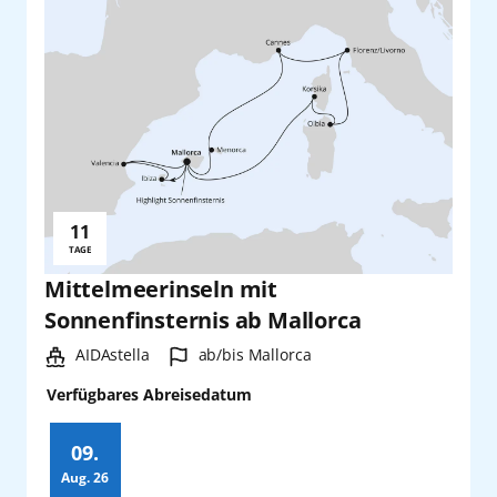
11
Reisedauer:
TAGE
Mittelmeerinseln mit
Sonnenfinsternis ab Mallorca
Schiff:
Hafen:
AIDAstella
ab/bis Mallorca
Verfügbares Abreisedatum
09.
Aug.
26