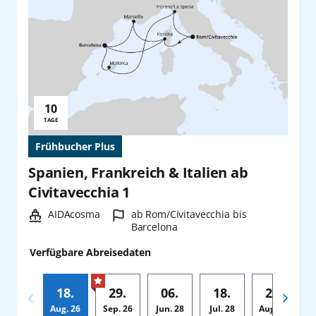
10
Reisedauer:
TAGE
Frühbucher Plus
Spanien, Frankreich & Italien ab
Civitavecchia 1
Schiff:
Hafen:
AIDAcosma
ab Rom/Civitavecchia bis
Barcelona
Verfügbare Abreisedaten
18.
29.
06.
18.
29.
Aug.
26
Sep.
26
Jun.
28
Jul.
28
Aug.
28