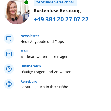
Urlaub mit Baby
24 Stunden erreichbar
Südostasien
Buchen Sie bitte im AIDA Kundencenter,
Kostenlose Beratung
Tel. +49 (0) 381/20 27 07 22...
mehr erfahren
+49 381 20 27 07 22
Weltreise
Westeuropa
Newsletter
Neue Angebote und Tipps
Westliches Mittelmeer
Mail
Wir beantworten Ihre Fragen
Östliches Mittelmeer
Hilfebereich
Häufige Fragen und Antworten
Reisebüro
Beratung auch in Ihrer Nähe