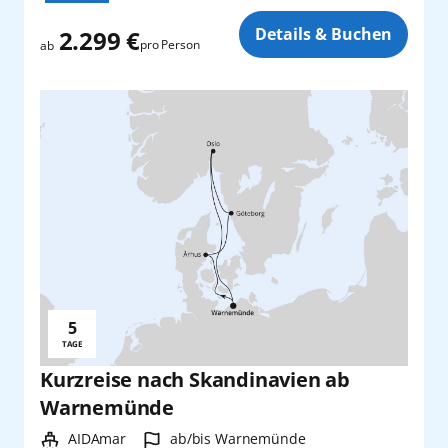
Zusatz
Details & Buchen
2.299 €
pro Person
ab
5
Reisedauer:
TAGE
Kurzreise nach Skandinavien ab
Warnemünde
Schiff:
Hafen:
AIDAmar
ab/bis Warnemünde