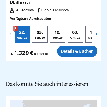
Mallorca
Schiff:
Hafen:
AIDAcosma
ab/bis Mallorca
Verfügbare Abreisedaten
22.
05.
19.
03.
17.
Aug.
26
Sep.
26
Sep.
26
Okt.
26
Okt.
26
Zusatz
Details & Buchen
1.329 €
pro Person
ab
Das könnte Sie auch interessieren