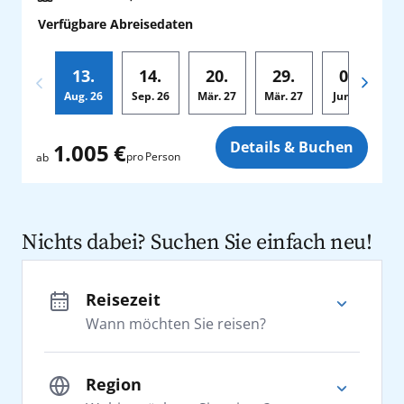
Verfügbare Abreisedaten
13.
14.
20.
29.
01.
Aug.
26
Sep.
26
Mär.
27
Mär.
27
Jun.
27
A
Zusatz
Details & Buchen
1.005 €
pro Person
ab
Nichts dabei? Suchen Sie einfach neu!
Reisezeit
Wann möchten Sie reisen?
Region