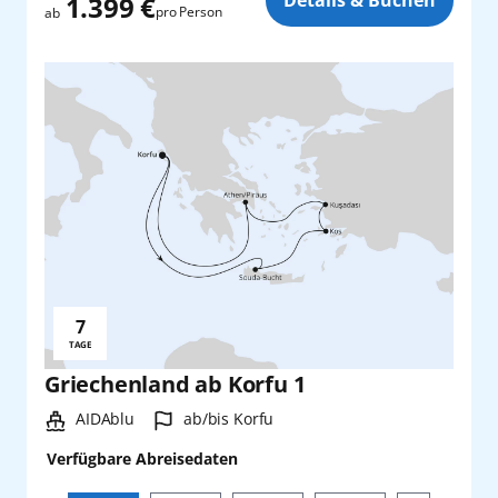
1.399 €
pro Person
ab
7
Reisedauer:
TAGE
Griechenland ab Korfu 1
Schiff:
Hafen:
AIDAblu
ab/bis Korfu
Verfügbare Abreisedaten