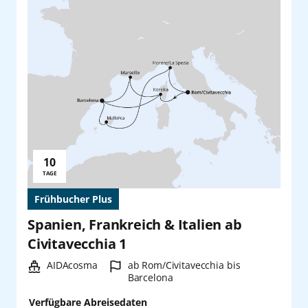
10
Reisedauer:
TAGE
Frühbucher Plus
Spanien, Frankreich & Italien ab
Civitavecchia 1
Schiff:
Hafen:
AIDAcosma
ab Rom/Civitavecchia bis
Barcelona
Verfügbare Abreisedaten