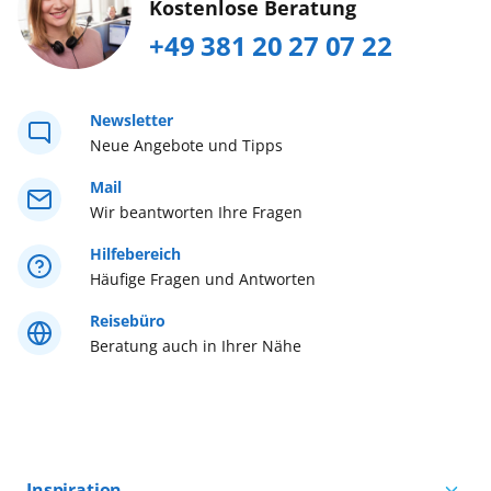
Kostenlose Beratung
Tel. +49 (0) 381/20 27 07 22...
mehr erfahren
+49 381 20 27 07 22
Weltreise
Westeuropa
Newsletter
Neue Angebote und Tipps
Westliches Mittelmeer
Mail
Wir beantworten Ihre Fragen
Östliches Mittelmeer
Hilfebereich
Häufige Fragen und Antworten
Reisebüro
Beratung auch in Ihrer Nähe
Inspiration