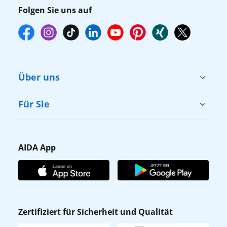
Folgen Sie uns auf
Über uns
Cruise & Help
Für Sie
Karriere
Barrierefreiheit
Presse
Gästefragebogen
AIDA App
Unternehmen
AIDA Club
Affiliateprogramm
AIDA App
Nachhaltigkeit
AIDA Lounge
Zertifiziert für Sicherheit und Qualität
Verhaltens- & Ethikkodex
AIDA ID