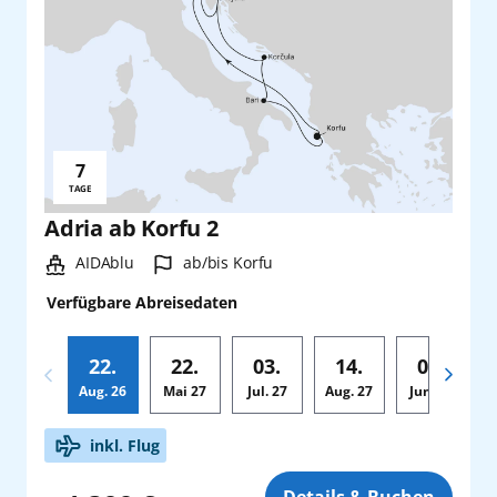
7
Reisedauer:
TAGE
Adria ab Korfu 2
Schiff:
Hafen:
AIDAblu
ab/bis Korfu
Verfügbare Abreisedaten
22.
22.
03.
14.
03.
Aug.
26
Mai
27
Jul.
27
Aug.
27
Jun.
28
Zusatz
inkl. Flug
Details & Buchen