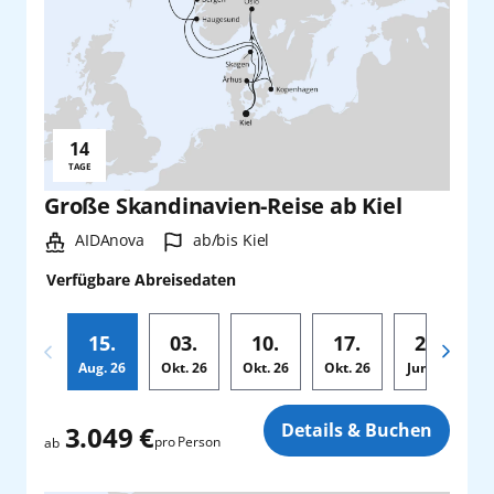
14
Reisedauer:
TAGE
Große Skandinavien-Reise ab Kiel
Schiff:
Hafen:
AIDAnova
ab/bis Kiel
Verfügbare Abreisedaten
15.
03.
10.
17.
24.
Aug.
26
Okt.
26
Okt.
26
Okt.
26
Jun.
28
Zusatz
Details & Buchen
3.049 €
pro Person
ab