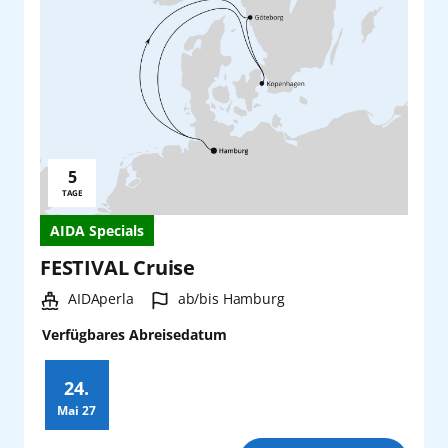
5
Reisedauer:
TAGE
AIDA Specials
FESTIVAL Cruise
Schiff:
Hafen:
AIDAperla
ab/bis Hamburg
Verfügbares Abreisedatum
24.
Mai
27