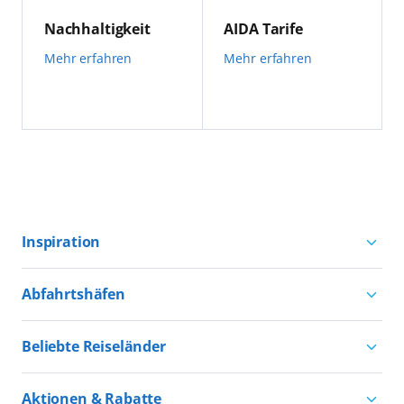
Nachhaltigkeit
AIDA Tarife
Mehr erfahren
Mehr erfahren
Inspiration
Aktivurlaub mit AIDA
Abfahrtshäfen
Natururlaub mit AIDA
Kreuzfahrten ab Hamburg
Kultururlaub mit AIDA
Beliebte Reiseländer
Kreuzfahrten ab Kiel
Urlaub für alle
Kreuzfahrten nach Norwegen
Kreuzfahrten ab Warnemünde
Aktionen & Rabatte