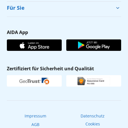
Cruise & Help
Für Sie
Karriere
Barrierefreiheit
Presse
Gästefragebogen
AIDA App
Unternehmen
AIDA Club
Affiliateprogramm
AIDA App
Nachhaltigkeit
AIDA Lounge
Zertifiziert für Sicherheit und Qualität
Verhaltens- & Ethikkodex
AIDA ID
Newsletter
AIDAradio
Fahrgastrechte
Online-Shop
EXPInet
Impressum
Datenschutz
Cookies
AGB