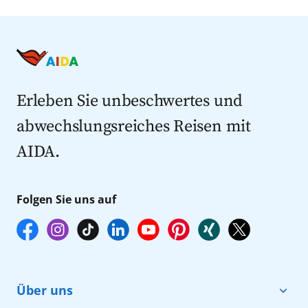
Kreuzfahrten nach Island
Alle AIDA Häfen
Kreuzfahrt Angebote
Kreuzfahrten nach Spanien
Last Minute Kreuzfahrten
Kreuzfahrten nach Italien
Kreuzfahrten mit Flug
Kreuzfahrten 2027
Erleben Sie unbeschwertes und
abwechslungsreiches Reisen mit
AIDA.
Folgen Sie uns auf
Über uns