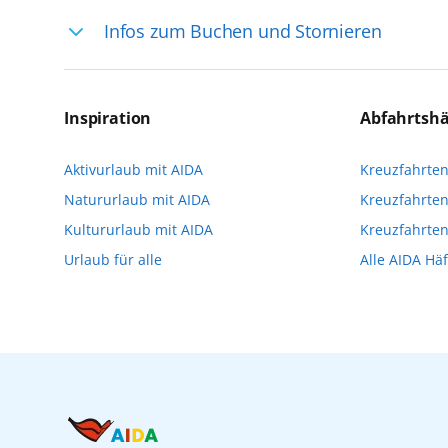
Ihre Reiseleitung – Die Entdeckerprofis: 
Infos zum Buchen und Stornieren
selten, sodass dort englischsprachige Exp
das Reiseerlebnis
Für die Teilnahme an einem unserer zahlr
Reservierungsanfrage über aida.de/myaid
Inspiration
Abfahrtsh
die Teilnehmerzahl auf vielen Ausflügen l
Aktivurlaub mit AIDA
Kreuzfahrte
Verfügung stehen. Deshalb empfehlen wir 
Natururlaub mit AIDA
Kreuzfahrten
vorzunehmen.
Kultururlaub mit AIDA
Kreuzfahrte
Urlaub für alle
Alle AIDA Hä