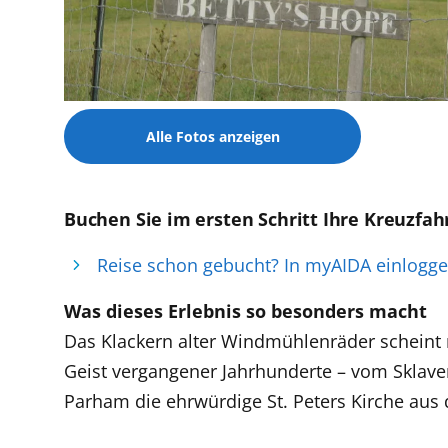
Alle Fotos anzeigen
Buchen Sie im ersten Schritt Ihre Kreuzfah
Reise schon gebucht? In myAIDA einlogg
Was dieses Erlebnis so besonders macht
Das Klackern alter Windmühlenräder scheint n
Geist vergangener Jahrhunderte – vom Sklavenl
Parham die ehrwürdige St. Peters Kirche aus 