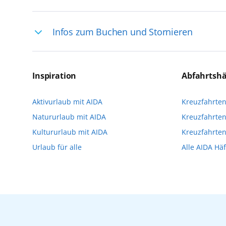
Ihre Reiseleitung – Die Entdeckerprofis: 
Infos zum Buchen und Stornieren
selten, sodass dort englischsprachige Exp
das Reiseerlebnis
Für die Teilnahme an einem unserer zahlr
Reservierungsanfrage über aida.de/myaid
Inspiration
Abfahrtsh
die Teilnehmerzahl auf vielen Ausflügen l
Aktivurlaub mit AIDA
Kreuzfahrte
Verfügung stehen. Deshalb empfehlen wir 
Natururlaub mit AIDA
Kreuzfahrten
vorzunehmen.
Kultururlaub mit AIDA
Kreuzfahrte
Urlaub für alle
Alle AIDA Hä