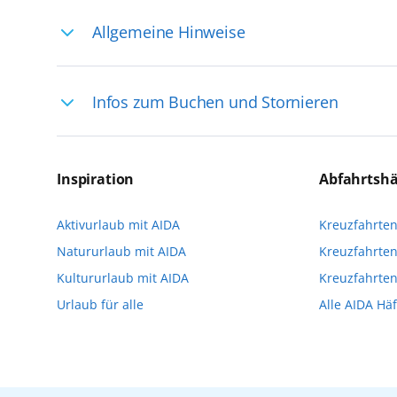
Allgemeine Hinweise
Ihre Reiseleitung – Die Entdeckerprofis: 
Infos zum Buchen und Stornieren
selten, sodass dort englischsprachige Exp
das Reiseerlebnis
Für die Teilnahme an einem unserer zahlr
Reservierungsanfrage über aida.de/myaid
Inspiration
Abfahrtsh
die Teilnehmerzahl auf vielen Ausflügen l
Aktivurlaub mit AIDA
Kreuzfahrte
Verfügung stehen. Deshalb empfehlen wir 
Natururlaub mit AIDA
Kreuzfahrten
vorzunehmen.
Kultururlaub mit AIDA
Kreuzfahrte
Urlaub für alle
Alle AIDA Hä