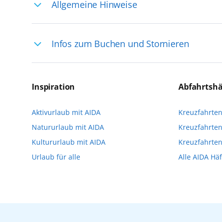
Allgemeine Hinweise
Ihre Reiseleitung – Die Entdeckerprofis: 
Infos zum Buchen und Stornieren
selten, sodass dort englischsprachige Exp
das Reiseerlebnis
Für die Teilnahme an einem unserer zahlr
Reservierungsanfrage über aida.de/myaid
Inspiration
Abfahrtsh
die Teilnehmerzahl auf vielen Ausflügen l
Aktivurlaub mit AIDA
Kreuzfahrte
Verfügung stehen. Deshalb empfehlen wir 
Natururlaub mit AIDA
Kreuzfahrten
vorzunehmen.
Kultururlaub mit AIDA
Kreuzfahrte
Urlaub für alle
Alle AIDA Hä