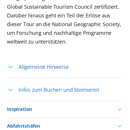
Global Sustainable Tourism Council zertifiziert.
Darüber hinaus geht ein Teil der Erlöse aus
dieser Tour an die National Geographic Society,
um Forschung und nachhaltige Programme
weltweit zu unterstützen.
Allgemeine Hinweise
Ihre Reiseleitung – Die Entdeckerprofis:
Infos zum Buchen und Stornieren
Deutschsprachige Reiseleiter:innen sind
in vielen Regionen verfügbar, aber in
Für die Teilnahme an einem unserer
einigen Ländern selten, sodass dort
Inspiration
zahlreichen Ausflüge können Sie
englischsprachige Expert:innen die
entweder bereits vor der Reise bis kurz
Aktivurlaub mit AIDA
Ausflüge führen. Beide Optionen bieten
Abfahrtshäfen