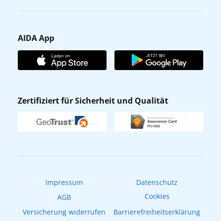
Karriere
Barrierefreiheit
Presse
Gästefragebogen
AIDA App
Unternehmen
AIDA Club
Affiliateprogramm
AIDA App
Nachhaltigkeit
AIDA Lounge
Zertifiziert für Sicherheit und Qualität
Verhaltens- & Ethikkodex
AIDA ID
Newsletter
AIDAradio
Fahrgastrechte
Online-Shop
EXPInet
Impressum
Datenschutz
Cookies
AGB
Versicherung widerrufen
Barrierefreiheitserklärung