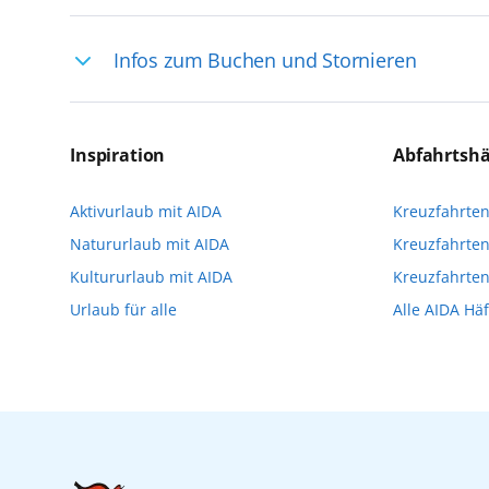
Ihre Reiseleitung – Die Entdeckerprofis: 
Infos zum Buchen und Stornieren
selten, sodass dort englischsprachige Exp
das Reiseerlebnis
Für die Teilnahme an einem unserer zahlr
Reservierungsanfrage über aida.de/myaid
Inspiration
Abfahrtsh
die Teilnehmerzahl auf vielen Ausflügen l
Aktivurlaub mit AIDA
Kreuzfahrte
Verfügung stehen. Deshalb empfehlen wir 
Natururlaub mit AIDA
Kreuzfahrten
vorzunehmen.
Kultururlaub mit AIDA
Kreuzfahrte
Urlaub für alle
Alle AIDA Hä