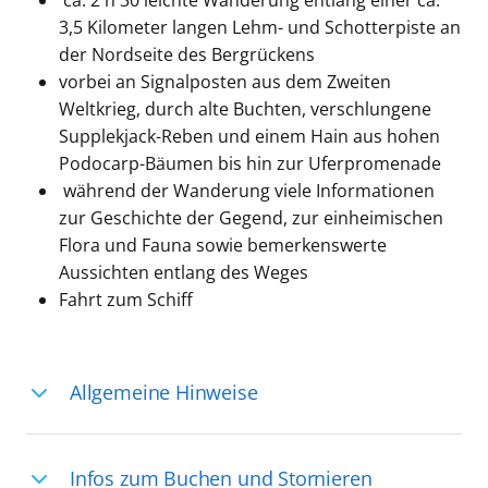
ca. 2 h 30 leichte Wanderung entlang einer ca.
3,5 Kilometer langen Lehm- und Schotterpiste an
der Nordseite des Bergrückens
vorbei an Signalposten aus dem Zweiten
Weltkrieg, durch alte Buchten, verschlungene
Supplekjack-Reben und einem Hain aus hohen
Podocarp-Bäumen bis hin zur Uferpromenade
während der Wanderung viele Informationen
zur Geschichte der Gegend, zur einheimischen
Flora und Fauna sowie bemerkenswerte
Aussichten entlang des Weges
Fahrt zum Schiff
Allgemeine Hinweise
Ihre Reiseleitung – Die Entdeckerprofis:
Infos zum Buchen und Stornieren
Deutschsprachige Reiseleiter:innen sind