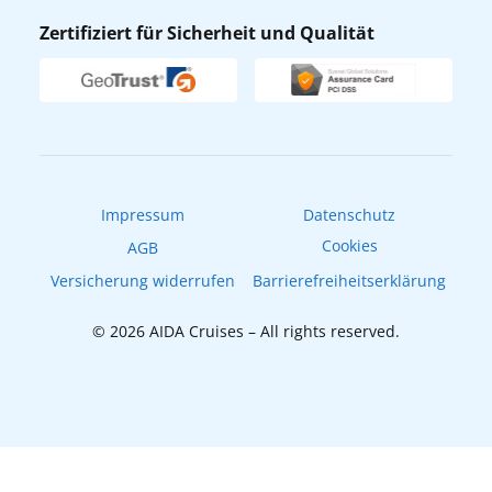
AIDA Lounge
Zertifiziert für Sicherheit und Qualität
Verhaltens- & Ethikkodex
AIDA ID
Newsletter
AIDAradio
Fahrgastrechte
Online-Shop
EXPInet
Impressum
Datenschutz
Cookies
AGB
Versicherung widerrufen
Barrierefreiheitserklärung
© 2026 AIDA Cruises – All rights reserved.