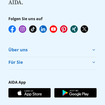
AIDA.
online über myAIDA vorzunehmen.
Folgen Sie uns auf
Über uns
Cruise & Help
Für Sie
Karriere
Barrierefreiheit
Presse
Gästefragebogen
AIDA App
Unternehmen
AIDA Club
Affiliateprogramm
AIDA App
Nachhaltigkeit