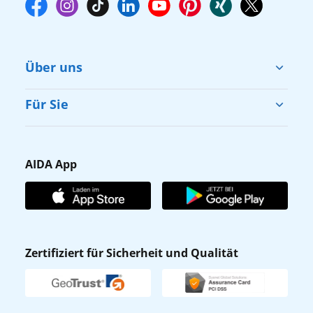
Über uns
Cruise & Help
Für Sie
Karriere
Barrierefreiheit
Presse
Gästefragebogen
AIDA App
Unternehmen
AIDA Club
Affiliateprogramm
AIDA App
Nachhaltigkeit
AIDA Lounge
Zertifiziert für Sicherheit und Qualität
Verhaltens- & Ethikkodex
AIDA ID
Newsletter
AIDAradio
Fahrgastrechte