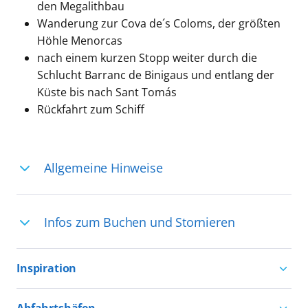
den Megalithbau
Wanderung zur Cova de´s Coloms, der größten
Höhle Menorcas
nach einem kurzen Stopp weiter durch die
Schlucht Barranc de Binigaus und entlang der
Küste bis nach Sant Tomás
Rückfahrt zum Schiff
Allgemeine Hinweise
Ihre Reiseleitung – Die Entdeckerprofis:
Infos zum Buchen und Stornieren
Deutschsprachige Reiseleiter:innen sind
in vielen Regionen verfügbar, aber in
Für die Teilnahme an einem unserer
einigen Ländern selten, sodass dort
Inspiration
zahlreichen Ausflüge können Sie
englischsprachige Expert:innen die
entweder bereits vor der Reise bis kurz
Aktivurlaub mit AIDA
Ausflüge führen. Beide Optionen bieten
Abfahrtshäfen