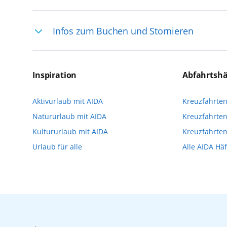
Ihre Reiseleitung – Die Entdeckerprofis: 
Infos zum Buchen und Stornieren
selten, sodass dort englischsprachige Exp
das Reiseerlebnis
Für die Teilnahme an einem unserer zahlr
Reservierungsanfrage über aida.de/myaid
Inspiration
Abfahrtsh
die Teilnehmerzahl auf vielen Ausflügen l
Aktivurlaub mit AIDA
Kreuzfahrte
Verfügung stehen. Deshalb empfehlen wir 
Natururlaub mit AIDA
Kreuzfahrten
vorzunehmen.
Kultururlaub mit AIDA
Kreuzfahrte
Urlaub für alle
Alle AIDA Hä