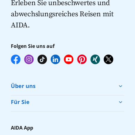
Erleben Sie unbeschwertes und
empfehlen wir Ihnen, die Reservierung
abwechslungsreiches Reisen mit
Ihrer Lieblingsausflüge vor Reisebeginn
AIDA.
online über myAIDA vorzunehmen.
Folgen Sie uns auf
Über uns
Cruise & Help
Für Sie
Karriere
Barrierefreiheit
Presse
Gästefragebogen
AIDA App
Unternehmen