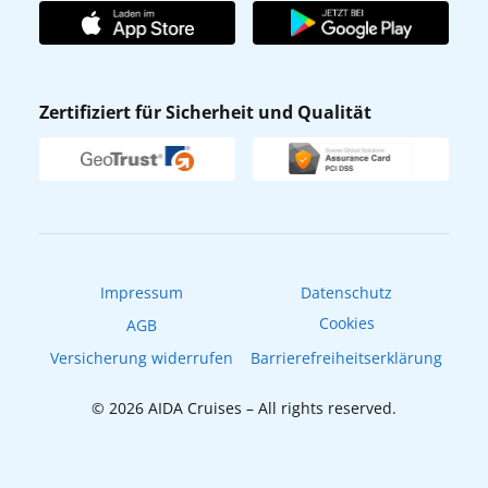
AIDA Club
Affiliateprogramm
AIDA App
Nachhaltigkeit
AIDA Lounge
Zertifiziert für Sicherheit und Qualität
Verhaltens- & Ethikkodex
AIDA ID
Newsletter
AIDAradio
Fahrgastrechte
Online-Shop
EXPInet
Impressum
Datenschutz
Cookies
AGB
Versicherung widerrufen
Barrierefreiheitserklärung
© 2026 AIDA Cruises – All rights reserved.