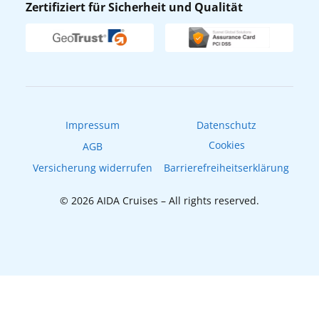
Zertifiziert für Sicherheit und Qualität
Verhaltens- & Ethikkodex
AIDA ID
Newsletter
AIDAradio
Fahrgastrechte
Online-Shop
EXPInet
Impressum
Datenschutz
Cookies
AGB
Versicherung widerrufen
Barrierefreiheitserklärung
© 2026 AIDA Cruises – All rights reserved.