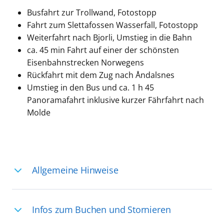
Busfahrt zur Trollwand, Fotostopp
Fahrt zum Slettafossen Wasserfall, Fotostopp
Weiterfahrt nach Bjorli, Umstieg in die Bahn
ca. 45 min Fahrt auf einer der schönsten
Eisenbahnstrecken Norwegens
Rückfahrt mit dem Zug nach Åndalsnes
Umstieg in den Bus und ca. 1 h 45
Panoramafahrt inklusive kurzer Fährfahrt nach
Molde
Allgemeine Hinweise
Ihre Reiseleitung – Die Entdeckerprofis:
Infos zum Buchen und Stornieren
Deutschsprachige Reiseleiter:innen sind