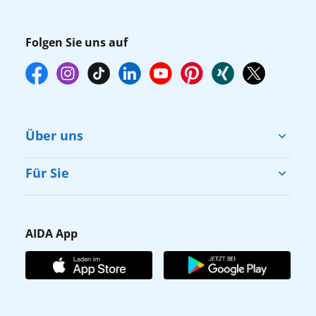
Folgen Sie uns auf
Über uns
Cruise & Help
Für Sie
Karriere
Barrierefreiheit
Presse
Gästefragebogen
AIDA App
Unternehmen
AIDA Club
Affiliateprogramm
AIDA App
Nachhaltigkeit
AIDA Lounge