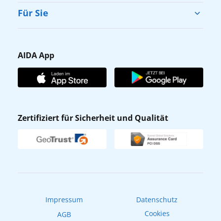
Cruise & Help
Für Sie
Karriere
Barrierefreiheit
Presse
Gästefragebogen
AIDA App
Unternehmen
AIDA Club
Affiliateprogramm
AIDA App
Nachhaltigkeit
AIDA Lounge
Zertifiziert für Sicherheit und Qualität
Verhaltens- & Ethikkodex
AIDA ID
Newsletter
AIDAradio
Fahrgastrechte
Online-Shop
EXPInet
Impressum
Datenschutz
Cookies
AGB