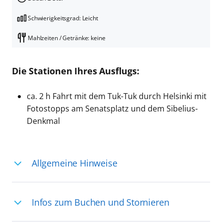
Schwierigkeitsgrad: Leicht
Mahlzeiten / Getränke: keine
Die Stationen Ihres Ausflugs:
ca. 2 h Fahrt mit dem Tuk-Tuk durch Helsinki mit
Fotostopps am Senatsplatz und dem Sibelius-
Denkmal
Allgemeine Hinweise
Ihre Reiseleitung – Die Entdeckerprofis:
Infos zum Buchen und Stornieren
Deutschsprachige Reiseleiter:innen sind
in vielen Regionen verfügbar, aber in