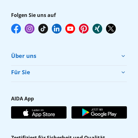
Folgen Sie uns auf
Über uns
Cruise & Help
Für Sie
Karriere
Barrierefreiheit
Presse
Gästefragebogen
AIDA App
Unternehmen
AIDA Club
Affiliateprogramm
AIDA App
Nachhaltigkeit
AIDA Lounge
Zertifiziert für Sicherheit und Qualität