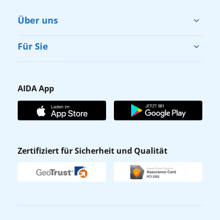
Über uns
Cruise & Help
Für Sie
Karriere
Barrierefreiheit
Presse
Gästefragebogen
AIDA App
Unternehmen
AIDA Club
Affiliateprogramm
AIDA App
Nachhaltigkeit
AIDA Lounge
Zertifiziert für Sicherheit und Qualität
Verhaltens- & Ethikkodex
AIDA ID
Newsletter
AIDAradio
Fahrgastrechte
Online-Shop
EXPInet