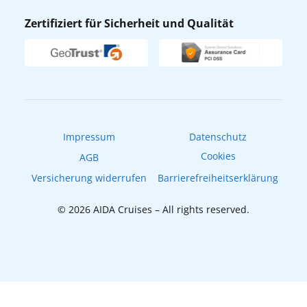
Nachhaltigkeit
AIDA Lounge
Zertifiziert für Sicherheit und Qualität
Verhaltens- & Ethikkodex
AIDA ID
Newsletter
AIDAradio
Fahrgastrechte
Online-Shop
EXPInet
Impressum
Datenschutz
Cookies
AGB
Versicherung widerrufen
Barrierefreiheitserklärung
© 2026 AIDA Cruises – All rights reserved.