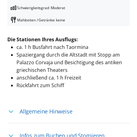
Schwierigkeitsgrad: Moderat
Mahlzeiten / Getränke: keine
Die Stationen Ihres Ausflugs:
ca. 1 h Busfahrt nach Taormina
Spaziergang durch die Altstadt mit Stopp am
Palazzo Corvaja und Besichtigung des antiken
griechischen Theaters
anschließend ca. 1 h Freizeit
Rückfahrt zum Schiff
Allgemeine Hinweise
Ihre Reiseleitung – Die Entdeckerprofis:
Infos zum Buchen und Stornieren
Deutschsprachige Reiseleiter:innen sind