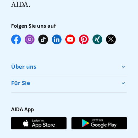
AIDA.
online über myAIDA vorzunehmen.
Folgen Sie uns auf
Über uns
Cruise & Help
Für Sie
Karriere
Barrierefreiheit
Presse
Gästefragebogen
AIDA App
Unternehmen
AIDA Club
Affiliateprogramm
AIDA App