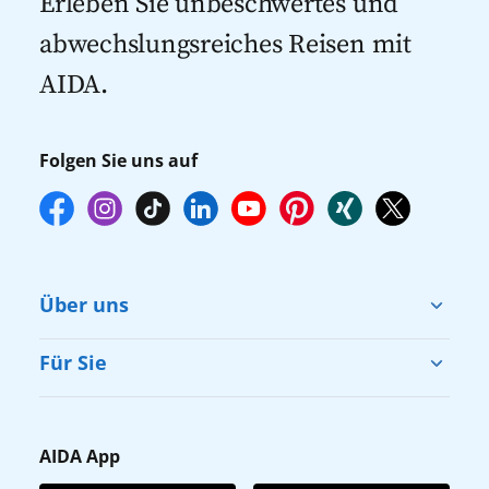
Erleben Sie unbeschwertes und
empfehlen wir Ihnen, die Reservierung
abwechslungsreiches Reisen mit
Ihrer Lieblingsausflüge vor Reisebeginn
AIDA.
online über myAIDA vorzunehmen.
Folgen Sie uns auf
Über uns
Cruise & Help
Für Sie
Karriere
Barrierefreiheit
Presse
Gästefragebogen
AIDA App
Unternehmen