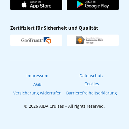
AIDA Club
Affiliateprogramm
AIDA App
Nachhaltigkeit
AIDA Lounge
Zertifiziert für Sicherheit und Qualität
Verhaltens- & Ethikkodex
AIDA ID
Newsletter
AIDAradio
Fahrgastrechte
Online-Shop
EXPInet
Impressum
Datenschutz
Cookies
AGB
Versicherung widerrufen
Barrierefreiheitserklärung
© 2026 AIDA Cruises – All rights reserved.