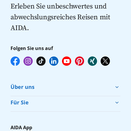
Kreuzfahrten 2027
mehr zur Verfügung stehen. Deshalb
Erleben Sie unbeschwertes und
empfehlen wir Ihnen, die Reservierung
abwechslungsreiches Reisen mit
Ihrer Lieblingsausflüge vor Reisebeginn
AIDA.
online über myAIDA vorzunehmen.
Folgen Sie uns auf
Über uns
Cruise & Help
Für Sie
Karriere
Barrierefreiheit
Presse
Gästefragebogen
AIDA App