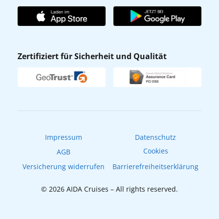
Unternehmen
AIDA Club
Affiliateprogramm
AIDA App
Nachhaltigkeit
AIDA Lounge
Zertifiziert für Sicherheit und Qualität
Verhaltens- & Ethikkodex
AIDA ID
Newsletter
AIDAradio
Fahrgastrechte
Online-Shop
EXPInet
Impressum
Datenschutz
Cookies
AGB
Versicherung widerrufen
Barrierefreiheitserklärung
© 2026 AIDA Cruises – All rights reserved.