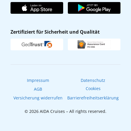
Unternehmen
AIDA Club
Affiliateprogramm
AIDA App
Nachhaltigkeit
AIDA Lounge
Zertifiziert für Sicherheit und Qualität
Verhaltens- & Ethikkodex
AIDA ID
Newsletter
AIDAradio
Fahrgastrechte
Online-Shop
EXPInet
Impressum
Datenschutz
Cookies
AGB
Versicherung widerrufen
Barrierefreiheitserklärung
© 2026 AIDA Cruises – All rights reserved.