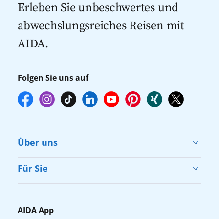
Kreuzfahrten 2027
mehr zur Verfügung stehen. Deshalb
Erleben Sie unbeschwertes und
empfehlen wir Ihnen, die Reservierung
abwechslungsreiches Reisen mit
Ihrer Lieblingsausflüge vor Reisebeginn
AIDA.
online über myAIDA vorzunehmen.
Folgen Sie uns auf
Über uns
Cruise & Help
Für Sie
Karriere
Barrierefreiheit
Presse
Gästefragebogen
AIDA App