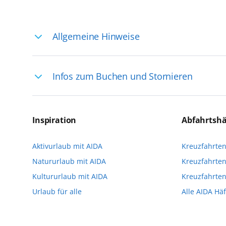
Allgemeine Hinweise
Ihre Reiseleitung – Die Entdeckerprofis: 
Infos zum Buchen und Stornieren
selten, sodass dort englischsprachige Exp
das Reiseerlebnis
Für die Teilnahme an einem unserer zahlr
Reservierungsanfrage über aida.de/myaid
Inspiration
Abfahrtsh
die Teilnehmerzahl auf vielen Ausflügen l
Aktivurlaub mit AIDA
Kreuzfahrte
Verfügung stehen. Deshalb empfehlen wir 
Natururlaub mit AIDA
Kreuzfahrten
vorzunehmen.
Kultururlaub mit AIDA
Kreuzfahrte
Urlaub für alle
Alle AIDA Hä