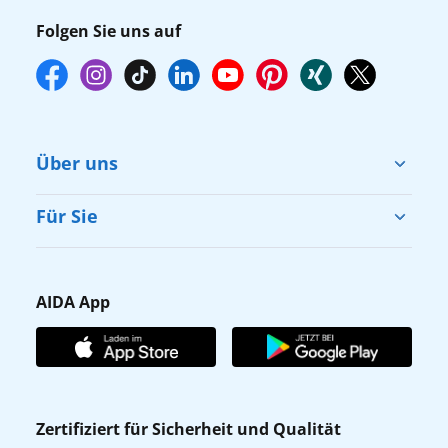
Folgen Sie uns auf
Über uns
Cruise & Help
Für Sie
Karriere
Barrierefreiheit
Presse
Gästefragebogen
AIDA App
Unternehmen
AIDA Club
Affiliateprogramm
AIDA App
Nachhaltigkeit
AIDA Lounge
Zertifiziert für Sicherheit und Qualität
Verhaltens- & Ethikkodex