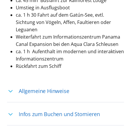
ca. 45 min Busfahrt zur Rainforest Lodge
Umstieg in Ausflugsboot
ca. 1 h 30 Fahrt auf dem Gatún-See, evtl.
Sichtung von Vögeln, Affen, Faultieren oder
Leguanen
Weiterfahrt zum Informationszentrum Panama
Canal Expansion bei den Aqua Clara Schleusen
ca. 1 h Aufenthalt im modernen und interaktiven
Informationszentrum
Rückfahrt zum Schiff
Allgemeine Hinweise
Ihre Reiseleitung – Die Entdeckerprofis:
Infos zum Buchen und Stornieren
Deutschsprachige Reiseleiter:innen sind
in vielen Regionen verfügbar, aber in
Für die Teilnahme an einem unserer