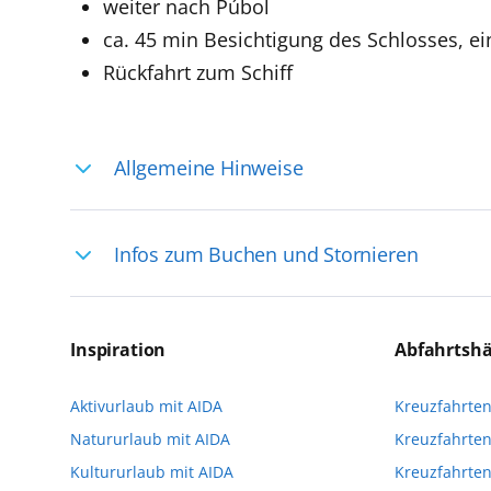
weiter nach Púbol
ca. 45 min Besichtigung des Schlosses, ei
Rückfahrt zum Schiff
Allgemeine Hinweise
Ihre Reiseleitung – Die Entdeckerprofis: 
Infos zum Buchen und Stornieren
selten, sodass dort englischsprachige Exp
das Reiseerlebnis
Für die Teilnahme an einem unserer zahlr
Reservierungsanfrage über aida.de/myaid
Inspiration
Abfahrtsh
die Teilnehmerzahl auf vielen Ausflügen l
Aktivurlaub mit AIDA
Kreuzfahrte
Verfügung stehen. Deshalb empfehlen wir 
Natururlaub mit AIDA
Kreuzfahrten
vorzunehmen.
Kultururlaub mit AIDA
Kreuzfahrte