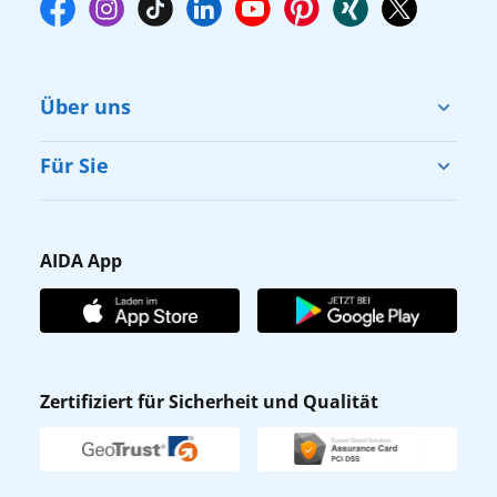
Über uns
Cruise & Help
Für Sie
Karriere
Barrierefreiheit
Presse
Gästefragebogen
AIDA App
Unternehmen
AIDA Club
Affiliateprogramm
AIDA App
Nachhaltigkeit
AIDA Lounge
Zertifiziert für Sicherheit und Qualität
Verhaltens- & Ethikkodex
AIDA ID
Newsletter
AIDAradio
Fahrgastrechte