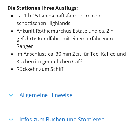
Die Stationen Ihres Ausflugs:
ca. 1 h 15 Landschaftsfahrt durch die
schottischen Highlands
Ankunft Rothiemurchus Estate und ca. 2 h
geführte Rundfahrt mit einem erfahrenen
Ranger
im Anschluss ca. 30 min Zeit für Tee, Kaffee und
Kuchen im gemütlichen Café
Rückkehr zum Schiff
Allgemeine Hinweise
Ihre Reiseleitung – Die Entdeckerprofis:
Infos zum Buchen und Stornieren
Deutschsprachige Reiseleiter:innen sind
in vielen Regionen verfügbar, aber in
Für die Teilnahme an einem unserer