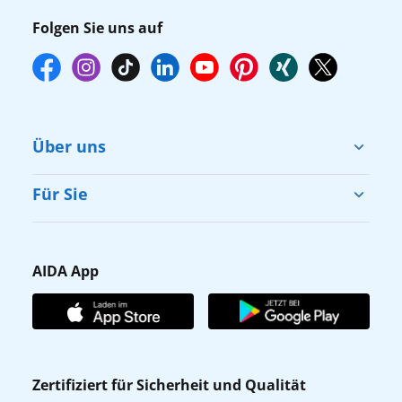
Folgen Sie uns auf
Über uns
Cruise & Help
Für Sie
Karriere
Barrierefreiheit
Presse
Gästefragebogen
AIDA App
Unternehmen
AIDA Club
Affiliateprogramm
AIDA App
Nachhaltigkeit
AIDA Lounge
Zertifiziert für Sicherheit und Qualität
Verhaltens- & Ethikkodex