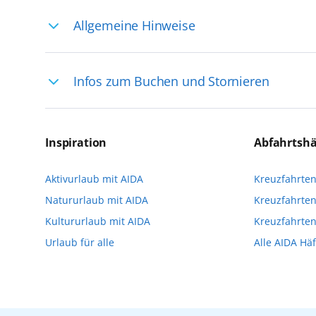
Allgemeine Hinweise
Ihre Reiseleitung – Die Entdeckerprofis: 
Infos zum Buchen und Stornieren
selten, sodass dort englischsprachige Exp
das Reiseerlebnis
Für die Teilnahme an einem unserer zahlr
Reservierungsanfrage über aida.de/myaid
Inspiration
Abfahrtsh
die Teilnehmerzahl auf vielen Ausflügen l
Aktivurlaub mit AIDA
Kreuzfahrte
Verfügung stehen. Deshalb empfehlen wir 
Natururlaub mit AIDA
Kreuzfahrten
vorzunehmen.
Kultururlaub mit AIDA
Kreuzfahrte
Urlaub für alle
Alle AIDA Hä