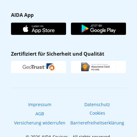
Barrierefreiheit
Presse
Gästefragebogen
AIDA App
Unternehmen
AIDA Club
Affiliateprogramm
AIDA App
Nachhaltigkeit
AIDA Lounge
Zertifiziert für Sicherheit und Qualität
Verhaltens- & Ethikkodex
AIDA ID
Newsletter
AIDAradio
Fahrgastrechte
Online-Shop
EXPInet
Impressum
Datenschutz
Cookies
AGB
Versicherung widerrufen
Barrierefreiheitserklärung
© 2026 AIDA Cruises – All rights reserved.