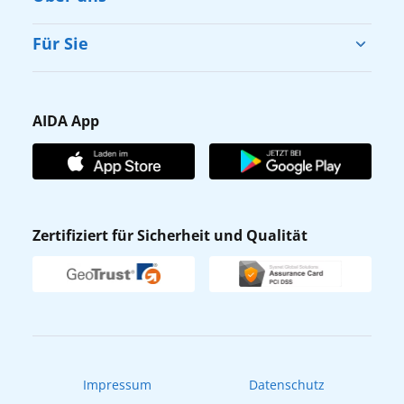
Cruise & Help
Für Sie
Karriere
Barrierefreiheit
Presse
Gästefragebogen
AIDA App
Unternehmen
AIDA Club
Affiliateprogramm
AIDA App
Nachhaltigkeit
AIDA Lounge
Zertifiziert für Sicherheit und Qualität
Verhaltens- & Ethikkodex
AIDA ID
Newsletter
AIDAradio
Fahrgastrechte
Online-Shop
EXPInet
Impressum
Datenschutz