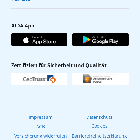
Karriere
Barrierefreiheit
Presse
Gästefragebogen
AIDA App
Unternehmen
AIDA Club
Affiliateprogramm
AIDA App
Nachhaltigkeit
AIDA Lounge
Zertifiziert für Sicherheit und Qualität
Verhaltens- & Ethikkodex
AIDA ID
Newsletter
AIDAradio
Fahrgastrechte
Online-Shop
EXPInet
Impressum
Datenschutz
Cookies
AGB
Versicherung widerrufen
Barrierefreiheitserklärung