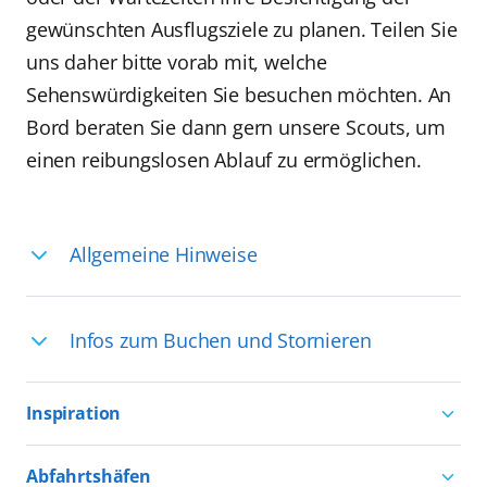
gewünschten Ausflugsziele zu planen. Teilen Sie
uns daher bitte vorab mit, welche
Sehenswürdigkeiten Sie besuchen möchten. An
Bord beraten Sie dann gern unsere Scouts, um
einen reibungslosen Ablauf zu ermöglichen.
Allgemeine Hinweise
Ihre Reiseleitung – Die Entdeckerprofis:
Infos zum Buchen und Stornieren
Deutschsprachige Reiseleiter:innen sind
in vielen Regionen verfügbar, aber in
Für die Teilnahme an einem unserer
einigen Ländern selten, sodass dort
Inspiration
zahlreichen Ausflüge können Sie
englischsprachige Expert:innen die
entweder bereits vor der Reise bis kurz
Aktivurlaub mit AIDA
Ausflüge führen. Beide Optionen bieten
Abfahrtshäfen