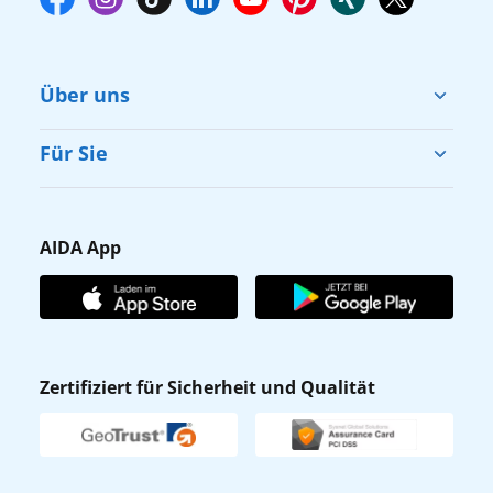
Über uns
Cruise & Help
Für Sie
Karriere
Barrierefreiheit
Presse
Gästefragebogen
AIDA App
Unternehmen
AIDA Club
Affiliateprogramm
AIDA App
Nachhaltigkeit
AIDA Lounge
Zertifiziert für Sicherheit und Qualität
Verhaltens- & Ethikkodex
AIDA ID
Newsletter
AIDAradio
Fahrgastrechte