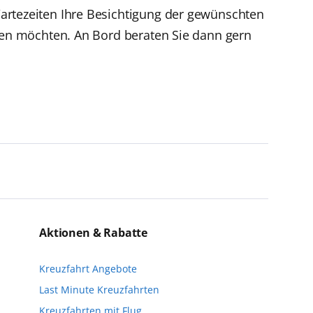
artezeiten Ihre Besichtigung der gewünschten
chen möchten. An Bord beraten Sie dann gern
nen verfügbar, aber in einigen Ländern
einzigartige Perspektiven und bereichern
eise bis kurz vor Reisebeginn eine
n. Wir möchten Sie darauf hinweisen, dass
Aktionen & Rabatte
nfalls keine freien Plätze mehr zur
Kreuzfahrt Angebote
Reisebeginn online über myAIDA
Last Minute Kreuzfahrten
Kreuzfahrten mit Flug