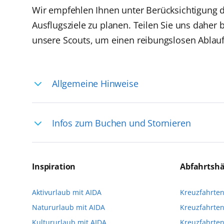
Wir empfehlen Ihnen unter Berücksichtigung d
Ausflugsziele zu planen. Teilen Sie uns daher
unsere Scouts, um einen reibungslosen Ablauf
Allgemeine Hinweise
Ihre Reiseleitung – Die Entdeckerprofis: 
Infos zum Buchen und Stornieren
selten, sodass dort englischsprachige Exp
das Reiseerlebnis
Für die Teilnahme an einem unserer zahlr
Reservierungsanfrage über aida.de/myaid
Inspiration
Abfahrtsh
die Teilnehmerzahl auf vielen Ausflügen l
Aktivurlaub mit AIDA
Kreuzfahrte
Verfügung stehen. Deshalb empfehlen wir 
Natururlaub mit AIDA
Kreuzfahrten
vorzunehmen.
Kultururlaub mit AIDA
Kreuzfahrte