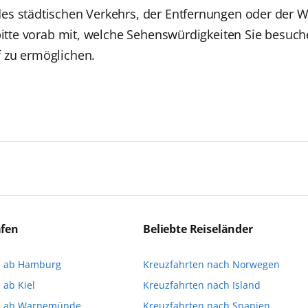
es städtischen Verkehrs, der Entfernungen oder der W
 bitte vorab mit, welche Sehenswürdigkeiten Sie besu
 zu ermöglichen.
Deutschsprachige Reiseleiter:innen sind in vielen Regio
ert:innen die Ausflüge führen. Beide Optionen bieten 
eichen Ausflüge können Sie entweder bereits vor der R
a stellen oder direkt an Bord eine Buchung vornehme
äfen
Beliebte Reiseländer
imitiert ist und für die Buchung an Bord dann gegebene
n ab Hamburg
Kreuzfahrten nach Norwegen
Ihnen, die Reservierung Ihrer Lieblingsausflüge vor 
 ab Kiel
Kreuzfahrten nach Island
n ab Warnemünde
Kreuzfahrten nach Spanien