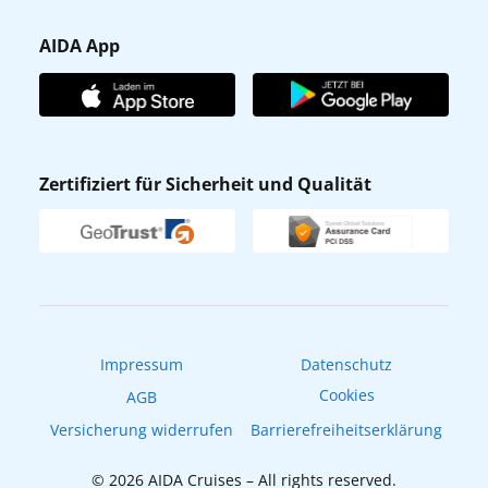
Presse
Gästefragebogen
AIDA App
Unternehmen
AIDA Club
Affiliateprogramm
AIDA App
Nachhaltigkeit
AIDA Lounge
Zertifiziert für Sicherheit und Qualität
Verhaltens- & Ethikkodex
AIDA ID
Newsletter
AIDAradio
Fahrgastrechte
Online-Shop
EXPInet
Impressum
Datenschutz
Cookies
AGB
Versicherung widerrufen
Barrierefreiheitserklärung
© 2026 AIDA Cruises – All rights reserved.